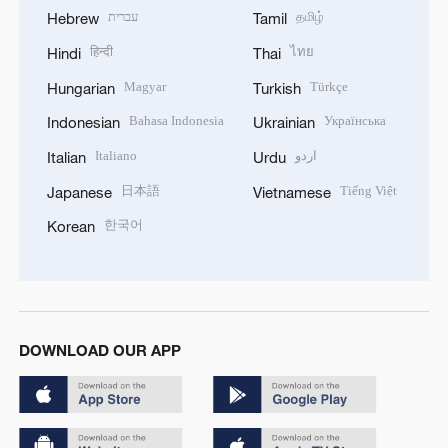
עברית
தமிழ்
Hebrew
Tamil
हिन्दी
ไทย
Hindi
Thai
Magyar
Türkçe
Hungarian
Turkish
Bahasa Indonesia
Українська
Indonesian
Ukrainian
Italiano
اردو
Italian
Urdu
日本語
Tiếng Việt
Japanese
Vietnamese
한국어
Korean
DOWNLOAD OUR APP