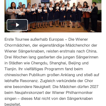
P
Erste Tournee außerhalb Europas – Die Wiener
l
Chormädchen, der eigenständige Mädchenchor der
a
Wiener Sängerknaben, reisten erstmals nach China.
Drei Wochen lang gastierten die jungen Sängerinnen
y
in Städten wie Chengdu, Shanghai, Beijing und
Tianjin. Ihr vielfältiges Programm fand beim
V
chinesischen Publikum großen Anklang und stieß auf
lebhafte Resonanz. Zugleich verkündete der Chor
i
eine besondere Neuigkeit: Die Mädchen dürfen 2027
beim Neujahrskonzert der Wiener Philharmoniker
d
singen – dieses Mal nicht von den Sängerknaben
e
begleitet.