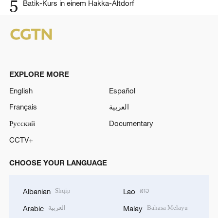
5
Batik-Kurs in einem Hakka-Altdorf
EXPLORE MORE
English
Español
Français
العربية
Русский
Documentary
CCTV+
CHOOSE YOUR LANGUAGE
Shqip
ລາວ
Albanian
Lao
العربية
Bahasa Melayu
Arabic
Malay