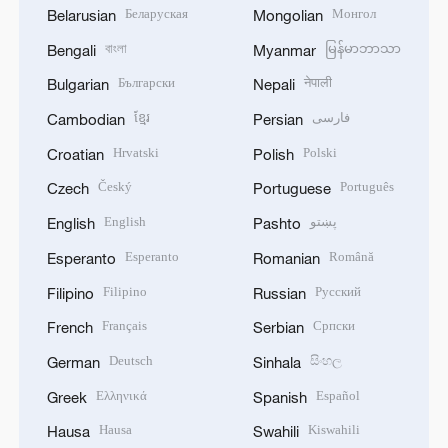
Беларуская
Монгол
Belarusian
Mongolian
বাংলা
မြန်မာဘာသာ
Bengali
Myanmar
Български
नेपाली
Bulgarian
Nepali
ខ្មែរ
فارسی
Cambodian
Persian
Hrvatski
Polski
Croatian
Polish
Český
Português
Czech
Portuguese
English
پښتو
English
Pashto
Esperanto
Română
Esperanto
Romanian
Filipino
Русский
Filipino
Russian
Français
Српски
French
Serbian
Deutsch
සිංහල
German
Sinhala
Ελληνικά
Español
Greek
Spanish
Hausa
Kiswahili
Hausa
Swahili