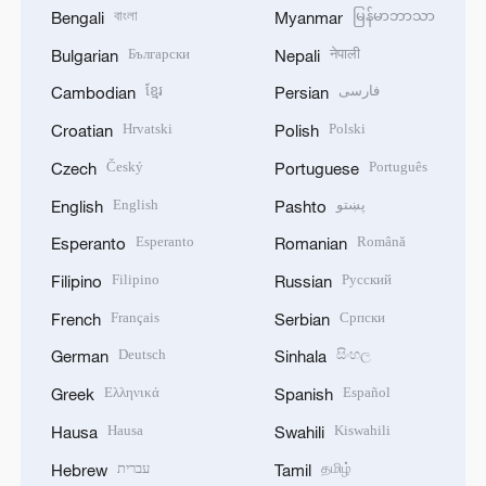
বাংলা
မြန်မာဘာသာ
Bengali
Myanmar
Български
नेपाली
Bulgarian
Nepali
ខ្មែរ
فارسی
Cambodian
Persian
Hrvatski
Polski
Croatian
Polish
Český
Português
Czech
Portuguese
English
پښتو
English
Pashto
Esperanto
Română
Esperanto
Romanian
Filipino
Русский
Filipino
Russian
Français
Српски
French
Serbian
Deutsch
සිංහල
German
Sinhala
Ελληνικά
Español
Greek
Spanish
Hausa
Kiswahili
Hausa
Swahili
עברית
தமிழ்
Hebrew
Tamil