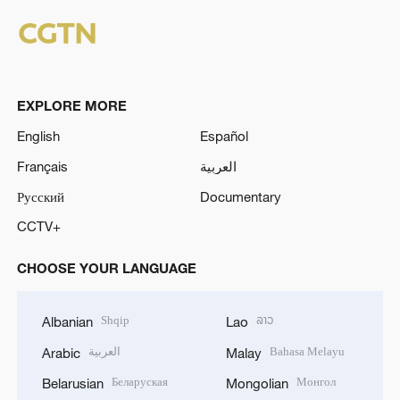
EXPLORE MORE
English
Español
Français
العربية
Русский
Documentary
CCTV+
CHOOSE YOUR LANGUAGE
Shqip
ລາວ
Albanian
Lao
العربية
Bahasa Melayu
Arabic
Malay
Беларуская
Монгол
Belarusian
Mongolian