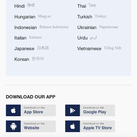
हिन्दी
ไทย
Hindi
Thai
Magyar
Türkçe
Hungarian
Turkish
Bahasa Indonesia
Українська
Indonesian
Ukrainian
Italiano
اردو
Italian
Urdu
日本語
Tiếng Việt
Japanese
Vietnamese
한국어
Korean
DOWNLOAD OUR APP