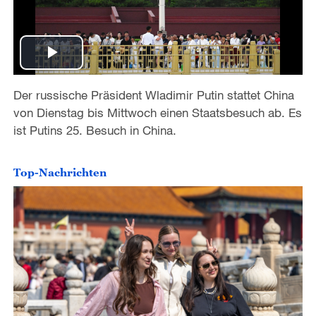
P
Der russische Präsident Wladimir Putin stattet China
l
von Dienstag bis Mittwoch einen Staatsbesuch ab. Es
a
ist Putins 25. Besuch in China.
y
Top-Nachrichten
V
i
d
e