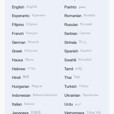
English
پښتو
English
Pashto
Esperanto
Română
Esperanto
Romanian
Filipino
Русский
Filipino
Russian
Français
Српски
French
Serbian
Deutsch
සිංහල
German
Sinhala
Ελληνικά
Español
Greek
Spanish
Hausa
Kiswahili
Hausa
Swahili
עברית
தமிழ்
Hebrew
Tamil
हिन्दी
ไทย
Hindi
Thai
Magyar
Türkçe
Hungarian
Turkish
Bahasa Indonesia
Українська
Indonesian
Ukrainian
Italiano
اردو
Italian
Urdu
日本語
Tiếng Việt
Japanese
Vietnamese