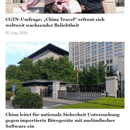
o
CGTN-Umfrage: „China Travel“ erfreut sich
weltweit wachsender Beliebtheit
05-Aug-2026
China leitet für nationale Sicherheit Untersuchung
gegen importierte Bürogeräte mit ausländischer
Software ein