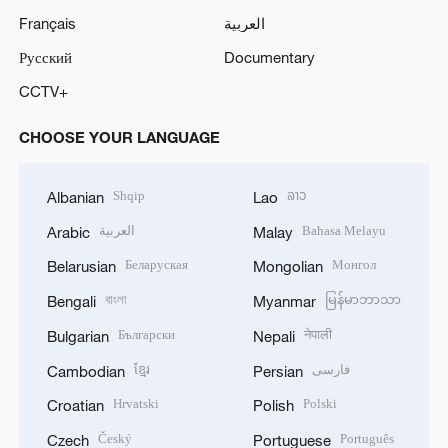
Français
العربية
Русский
Documentary
CCTV+
CHOOSE YOUR LANGUAGE
Shqip
ລາວ
Albanian
Lao
العربية
Bahasa Melayu
Arabic
Malay
Беларуская
Монгол
Belarusian
Mongolian
বাংলা
မြန်မာဘာသာ
Bengali
Myanmar
Български
नेपाली
Bulgarian
Nepali
ខ្មែរ
فارسی
Cambodian
Persian
Hrvatski
Polski
Croatian
Polish
Český
Português
Czech
Portuguese