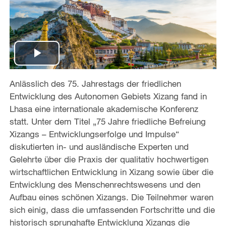
P
Anlässlich des 75. Jahrestags der friedlichen
l
Entwicklung des Autonomen Gebiets Xizang fand in
a
Lhasa eine internationale akademische Konferenz
statt. Unter dem Titel „75 Jahre friedliche Befreiung
y
Xizangs – Entwicklungserfolge und Impulse“
diskutierten in- und ausländische Experten und
V
Gelehrte über die Praxis der qualitativ hochwertigen
wirtschaftlichen Entwicklung in Xizang sowie über die
i
Entwicklung des Menschenrechtswesens und den
Aufbau eines schönen Xizangs. Die Teilnehmer waren
d
sich einig, dass die umfassenden Fortschritte und die
e
historisch sprunghafte Entwicklung Xizangs die