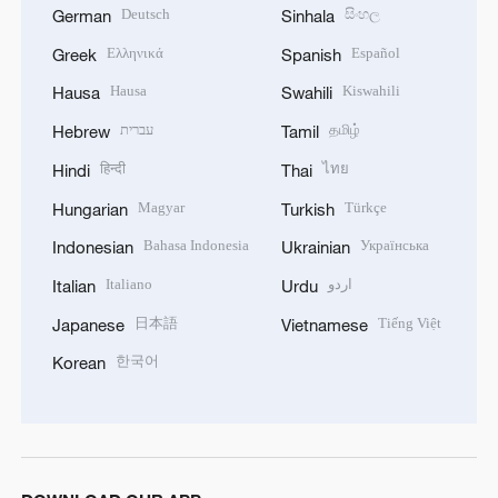
Deutsch
සිංහල
German
Sinhala
Ελληνικά
Español
Greek
Spanish
Hausa
Kiswahili
Hausa
Swahili
עברית
தமிழ்
Hebrew
Tamil
हिन्दी
ไทย
Hindi
Thai
Magyar
Türkçe
Hungarian
Turkish
Bahasa Indonesia
Українська
Indonesian
Ukrainian
Italiano
اردو
Italian
Urdu
日本語
Tiếng Việt
Japanese
Vietnamese
한국어
Korean