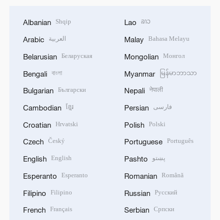
Shqip
ລາວ
Albanian
Lao
العربية
Bahasa Melayu
Arabic
Malay
Беларуская
Монгол
Belarusian
Mongolian
বাংলা
မြန်မာဘာသာ
Bengali
Myanmar
Български
नेपाली
Bulgarian
Nepali
ខ្មែរ
فارسی
Cambodian
Persian
Hrvatski
Polski
Croatian
Polish
Český
Português
Czech
Portuguese
English
پښتو
English
Pashto
Esperanto
Română
Esperanto
Romanian
Filipino
Русский
Filipino
Russian
Français
Српски
French
Serbian