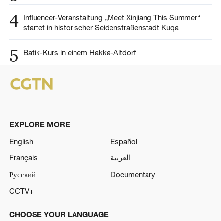
4
Influencer-Veranstaltung „Meet Xinjiang This Summer“
startet in historischer Seidenstraßenstadt Kuqa
5
Batik-Kurs in einem Hakka-Altdorf
EXPLORE MORE
English
Español
Français
العربية
Русский
Documentary
CCTV+
CHOOSE YOUR LANGUAGE