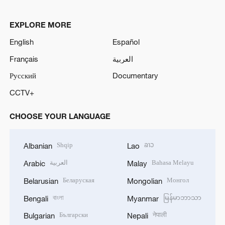
EXPLORE MORE
English
Español
Français
العربية
Русский
Documentary
CCTV+
CHOOSE YOUR LANGUAGE
Shqip
ລາວ
Albanian
Lao
العربية
Bahasa Melayu
Arabic
Malay
Беларуская
Монгол
Belarusian
Mongolian
বাংলা
မြန်မာဘာသာ
Bengali
Myanmar
Български
नेपाली
Bulgarian
Nepali