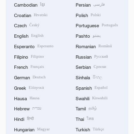
ខ្មែរ
فارسی
Cambodian
Persian
Hrvatski
Polski
Croatian
Polish
Český
Português
Czech
Portuguese
English
پښتو
English
Pashto
Esperanto
Română
Esperanto
Romanian
Filipino
Русский
Filipino
Russian
Français
Српски
French
Serbian
Deutsch
සිංහල
German
Sinhala
Ελληνικά
Español
Greek
Spanish
Hausa
Kiswahili
Hausa
Swahili
עברית
தமிழ்
Hebrew
Tamil
हिन्दी
ไทย
Hindi
Thai
Magyar
Türkçe
Hungarian
Turkish