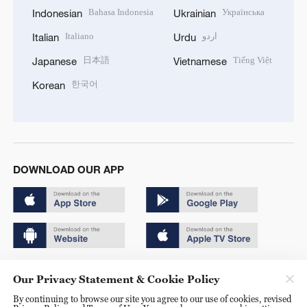
Bahasa Indonesia
Українська
Indonesian
Ukrainian
Italiano
اردو
Italian
Urdu
日本語
Tiếng Việt
Japanese
Vietnamese
한국어
Korean
DOWNLOAD OUR APP
Copyright © 2024 CGTN.
Our Privacy Statement & Cookie Policy
京ICP备20000184号
By continuing to browse our site you agree to our use of cookies, revised