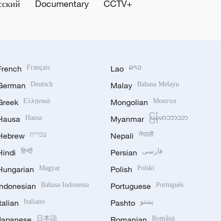
сский
Documentary
CCTV+
French
Français
Lao
ລາວ
German
Deutsch
Malay
Bahasa Melayu
Greek
Ελληνικά
Mongolian
Монгол
Hausa
Hausa
Myanmar
မြန်မာဘာသာ
Hebrew
עברית
Nepali
नेपाली
Hindi
हिन्दी
Persian
فارسی
Hungarian
Magyar
Polish
Polski
Indonesian
Bahasa Indonesia
Portuguese
Português
Italian
Italiano
Pashto
پښتو
Japanese
日本語
Romanian
Română