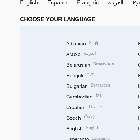
English
Español
Français
العربية
Ру
CHOOSE YOUR LANGUAGE
Albanian
Shqip
Arabic
العربية
Belarusian
Беларуская
Bengali
বাংলা
Bulgarian
Български
Cambodian
ខ្មែរ
Croatian
Hrvatski
Czech
Český
English
English
Esperanto
Esperanto