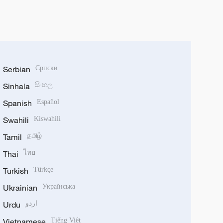
Serbian
Српски
Sinhala
සිංහල
Spanish
Español
Swahili
Kiswahili
Tamil
தமிழ்
Thai
ไทย
Turkish
Türkçe
Ukrainian
Українська
Urdu
اردو
Vietnamese
Tiếng Việt