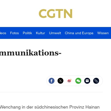
deos
Fotos
Politik
Kultur
Umwelt
China und Europa
Wissen
ommunikations-
Wenchang in der südchinesischen Provinz Hainan