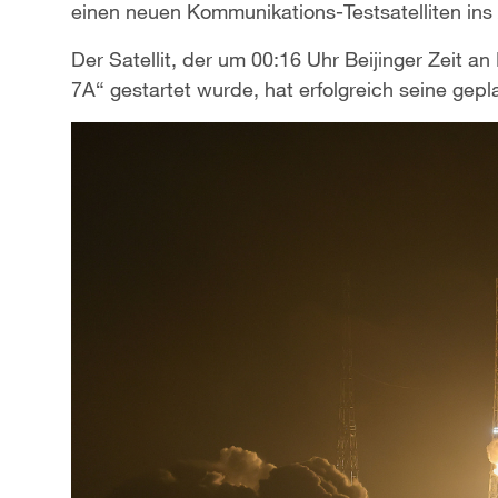
einen neuen Kommunikations-Testsatelliten ins 
Der Satellit, der um 00:16 Uhr Beijinger Zeit 
7A“ gestartet wurde, hat erfolgreich seine gep