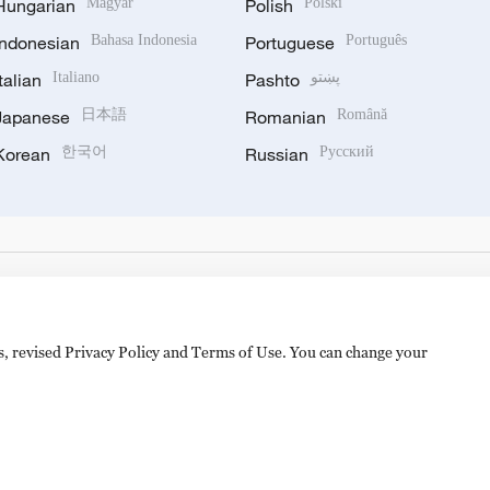
Hungarian
Magyar
Polish
Polski
Indonesian
Bahasa Indonesia
Portuguese
Português
Italian
Italiano
Pashto
پښتو
Japanese
日本語
Romanian
Română
Korean
한국어
Russian
Русский
es, revised Privacy Policy and Terms of Use. You can change your
备 11010502050052号
Disinformation report hotline: 010-8506146