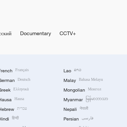
сский
Documentary
CCTV+
French
Français
Lao
ລາວ
German
Deutsch
Malay
Bahasa Melayu
Greek
Ελληνικά
Mongolian
Монгол
Hausa
Hausa
Myanmar
မြန်မာဘာသာ
Hebrew
עברית
Nepali
नेपाली
Hindi
हिन्दी
Persian
فارسی