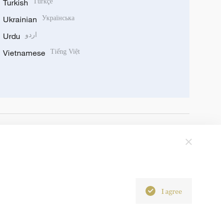
Turkish
Türkçe
Ukrainian
Українська
Urdu
اردو
Vietnamese
Tiếng Việt
I agree
6