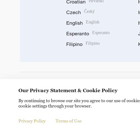
Croatian
Hrvatski
Czech
Český
English
English
Esperanto
Esperanto
Filipino
Filipino
DOWNLOAD OUR APP
Our Privacy Statement & Cookie Policy
By continuing to browse our site you agree to our use of cooki
cookie settings through your browser.
Privacy Policy
Terms of Use
Copyright © 2024 CGTN.
京ICP备20000184号
京公网安