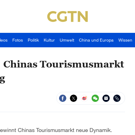
deos
Fotos
Politik
Kultur
Umwelt
China und Europa
Wissen
: Chinas Tourismusmarkt
g
ewinnt Chinas Tourismusmarkt neue Dynamik.