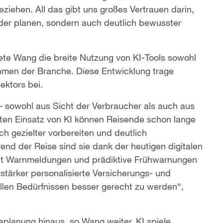
iehen. All das gibt uns großes Vertrauen darin,
der planen, sondern auch deutlich bewusster
ete Wang die breite Nutzung von KI-Tools sowohl
hmen der Branche. Diese Entwicklung trage
ektors bei.
a – sowohl aus Sicht der Verbraucher als auch aus
kten Einsatz von KI können Reisende schon lange
ich gezielter vorbereiten und deutlich
end der Reise sind sie dank der heutigen digitalen
eit Warnmeldungen und prädiktive Frühwarnungen
 stärker personalisierte Versicherungs- und
ellen Bedürfnissen besser gerecht zu werden“,
eplanung hinaus, so Wang weiter. KI spiele