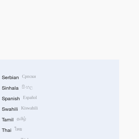
Serbian
Српски
Sinhala
සිංහල
Spanish
Español
Swahili
Kiswahili
Tamil
தமிழ்
Thai
ไทย