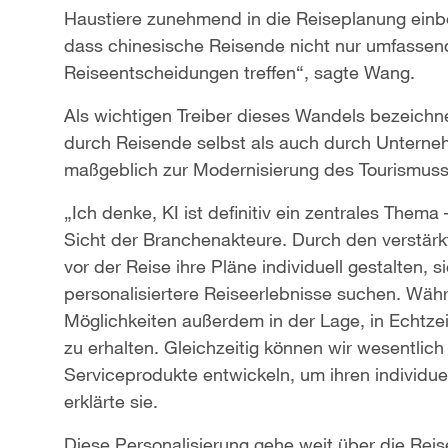
Haustiere zunehmend in die Reiseplanung einbez
dass chinesische Reisende nicht nur umfassen
Reiseentscheidungen treffen“, sagte Wang.
Als wichtigen Treiber dieses Wandels bezeichn
durch Reisende selbst als auch durch Unterne
maßgeblich zur Modernisierung des Tourismuss
„Ich denke, KI ist definitiv ein zentrales Them
Sicht der Branchenakteure. Durch den verstär
vor der Reise ihre Pläne individuell gestalten, s
personalisiertere Reiseerlebnisse suchen. Währ
Möglichkeiten außerdem in der Lage, in Echtz
zu erhalten. Gleichzeitig können wir wesentlich
Serviceprodukte entwickeln, um ihren individu
erklärte sie.
Diese Personalisierung gehe weit über die Reis