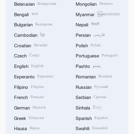
Беларуская
Монгол
Belarusian
Mongolian
বাংলা
မြန်မာဘာသာ
Bengali
Myanmar
Български
नेपाली
Bulgarian
Nepali
ខ្មែរ
فارسی
Cambodian
Persian
Hrvatski
Polski
Croatian
Polish
Český
Português
Czech
Portuguese
English
پښتو
English
Pashto
Esperanto
Română
Esperanto
Romanian
Filipino
Русский
Filipino
Russian
Français
Српски
French
Serbian
Deutsch
සිංහල
German
Sinhala
Ελληνικά
Español
Greek
Spanish
Hausa
Kiswahili
Hausa
Swahili