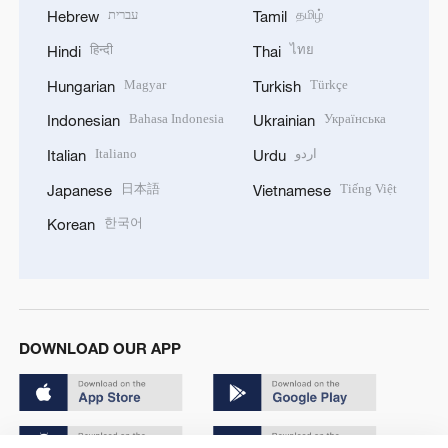
עברית
தமிழ்
Hebrew
Tamil
हिन्दी
ไทย
Hindi
Thai
Magyar
Türkçe
Hungarian
Turkish
Bahasa Indonesia
Українська
Indonesian
Ukrainian
Italiano
اردو
Italian
Urdu
日本語
Tiếng Việt
Japanese
Vietnamese
한국어
Korean
DOWNLOAD OUR APP