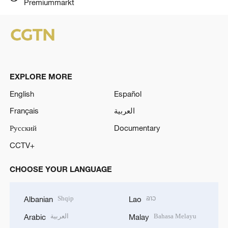
Premiummarkt
EXPLORE MORE
English
Español
Français
العربية
Русский
Documentary
CCTV+
CHOOSE YOUR LANGUAGE
Shqip
ລາວ
Albanian
Lao
العربية
Bahasa Melayu
Arabic
Malay