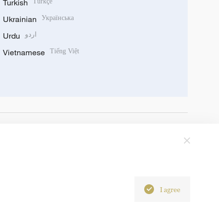
Turkish
Türkçe
Ukrainian
Українська
Urdu
اردو
Vietnamese
Tiếng Việt
I agree
6