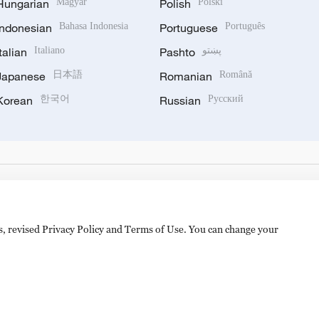
Hungarian
Magyar
Polish
Polski
Indonesian
Bahasa Indonesia
Portuguese
Português
Italian
Italiano
Pashto
پښتو
Japanese
日本語
Romanian
Română
Korean
한국어
Russian
Русский
es, revised Privacy Policy and Terms of Use. You can change your
备 11010502050052号
Disinformation report hotline: 010-8506146