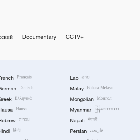
сский
Documentary
CCTV+
French
Français
Lao
ລາວ
German
Deutsch
Malay
Bahasa Melayu
Greek
Ελληνικά
Mongolian
Монгол
Hausa
Hausa
Myanmar
မြန်မာဘာသာ
Hebrew
עברית
Nepali
नेपाली
Hindi
हिन्दी
Persian
فارسی