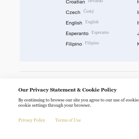
Croatian
Hrvatski
Czech
Český
English
English
Esperanto
Esperanto
Filipino
Filipino
DOWNLOAD OUR APP
Our Privacy Statement & Cookie Policy
By continuing to browse our site you agree to our use of cooki
cookie settings through your browser.
Privacy Policy
Terms of Use
Copyright © 2024 CGTN.
京ICP备20000184号
京公网安