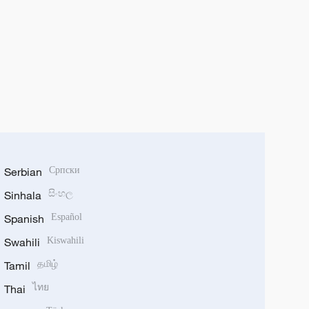
Serbian
Српски
Sinhala
සිංහල
Spanish
Español
Swahili
Kiswahili
Tamil
தமிழ்
Thai
ไทย