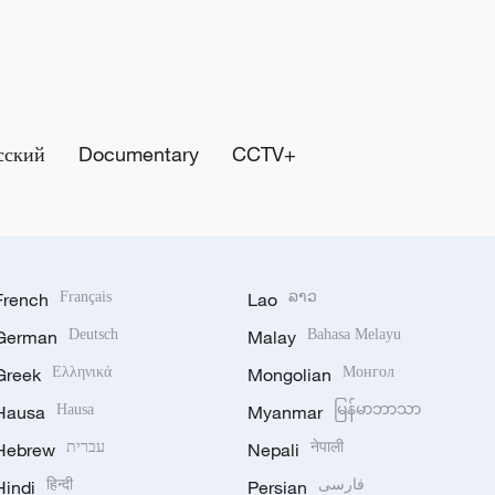
сский
Documentary
CCTV+
French
Français
Lao
ລາວ
German
Deutsch
Malay
Bahasa Melayu
Greek
Ελληνικά
Mongolian
Монгол
Hausa
Hausa
Myanmar
မြန်မာဘာသာ
Hebrew
עברית
Nepali
नेपाली
Hindi
हिन्दी
Persian
فارسی