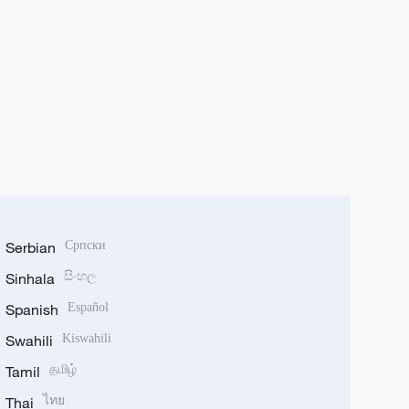
Serbian
Српски
Sinhala
සිංහල
Spanish
Español
Swahili
Kiswahili
Tamil
தமிழ்
Thai
ไทย