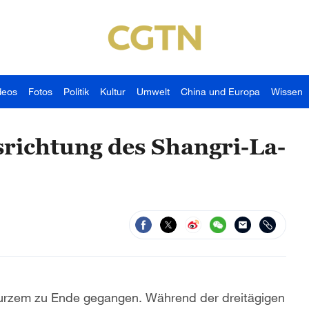
deos
Fotos
Politik
Kultur
Umwelt
China und Europa
Wissen
richtung des Shangri-La-
 Kurzem zu Ende gegangen. Während der dreitägigen