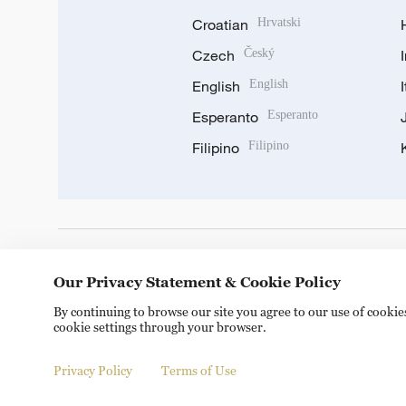
Croatian
Hrvatski
Czech
Český
English
English
Esperanto
Esperanto
Filipino
Filipino
DOWNLOAD OUR APP
Our Privacy Statement & Cookie Policy
By continuing to browse our site you agree to our use of cooki
cookie settings through your browser.
Privacy Policy
Terms of Use
Copyright © 2024 CGTN.
京ICP备20000184号
京公网安