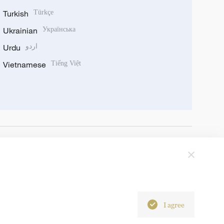
Turkish
Türkçe
Ukrainian
Українська
Urdu
اردو
Vietnamese
Tiếng Việt
I agree
6