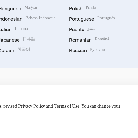
Hungarian
Magyar
Polish
Polski
Indonesian
Bahasa Indonesia
Portuguese
Português
Italian
Italiano
Pashto
پښتو
Japanese
日本語
Romanian
Română
Korean
한국어
Russian
Русский
es, revised Privacy Policy and Terms of Use. You can change your
备 11010502050052号
Disinformation report hotline: 010-8506146