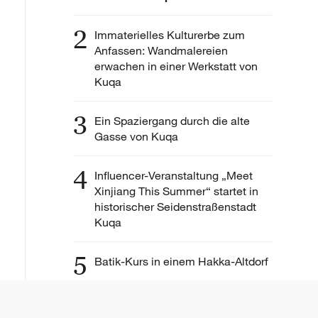
2
Immaterielles Kulturerbe zum
Anfassen: Wandmalereien
erwachen in einer Werkstatt von
Kuqa
3
Ein Spaziergang durch die alte
Gasse von Kuqa
4
Influencer-Veranstaltung „Meet
Xinjiang This Summer“ startet in
historischer Seidenstraßenstadt
Kuqa
5
Batik-Kurs in einem Hakka-Altdorf