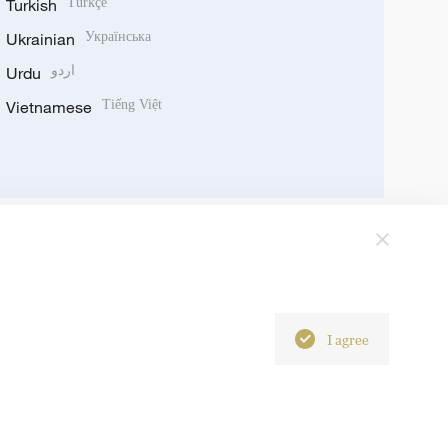
Turkish
Türkçe
Ukrainian
Українська
Urdu
اردو
Vietnamese
Tiếng Việt
I agree
6