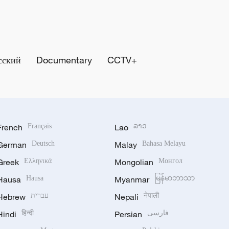
сский
Documentary
CCTV+
French
Français
Lao
ລາວ
German
Deutsch
Malay
Bahasa Melayu
Greek
Ελληνικά
Mongolian
Монгол
Hausa
Hausa
Myanmar
မြန်မာဘာသာ
Hebrew
עברית
Nepali
नेपाली
Hindi
हिन्दी
Persian
فارسی