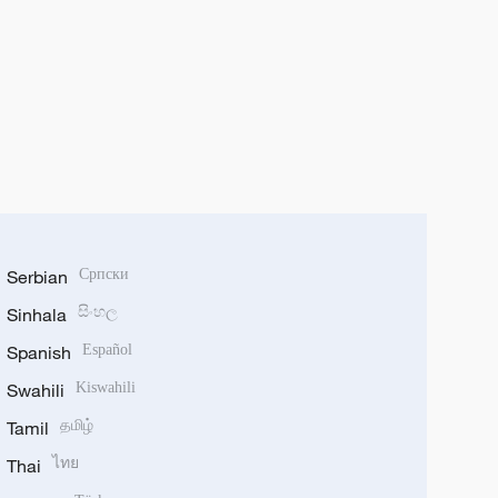
Serbian
Српски
Sinhala
සිංහල
Spanish
Español
Swahili
Kiswahili
Tamil
தமிழ்
Thai
ไทย