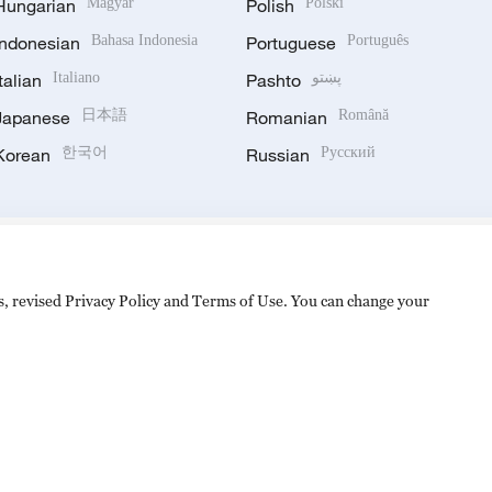
Hungarian
Magyar
Polish
Polski
Indonesian
Bahasa Indonesia
Portuguese
Português
Italian
Italiano
Pashto
پښتو
Japanese
日本語
Romanian
Română
Korean
한국어
Russian
Русский
es, revised Privacy Policy and Terms of Use. You can change your
备 11010502050052号
Disinformation report hotline: 010-8506146