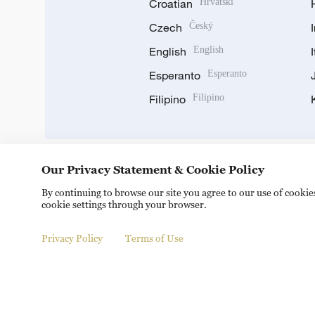
Croatian
Hrvatski
Czech
Český
English
English
Esperanto
Esperanto
Filipino
Filipino
Our Privacy Statement & Cookie Policy
DOWNLOAD OUR APP
By continuing to browse our site you agree to our use of cooki
cookie settings through your browser.
Privacy Policy
Terms of Use
Copyright © 2024 CGTN.
京ICP备20000184号
京公网安