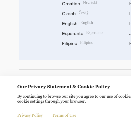
Croatian
Hrvatski
Czech
Český
English
English
Esperanto
Esperanto
Filipino
Filipino
DOWNLOAD OUR APP
Our Privacy Statement & Cookie Policy
By continuing to browse our site you agree to our use of cooki
cookie settings through your browser.
Privacy Policy
Terms of Use
Copyright © 2024 CGTN.
京ICP备20000184号
京公网安