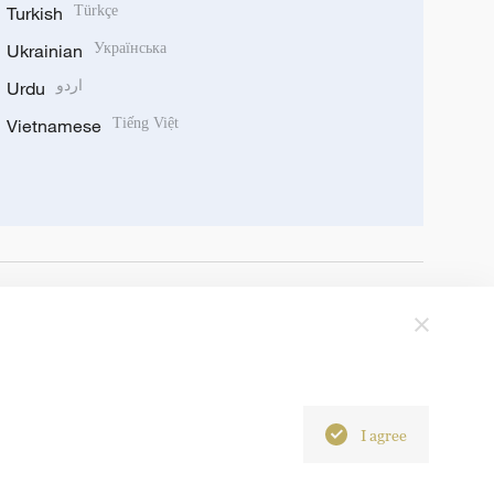
Turkish
Türkçe
Ukrainian
Українська
Urdu
اردو
Vietnamese
Tiếng Việt
I agree
6