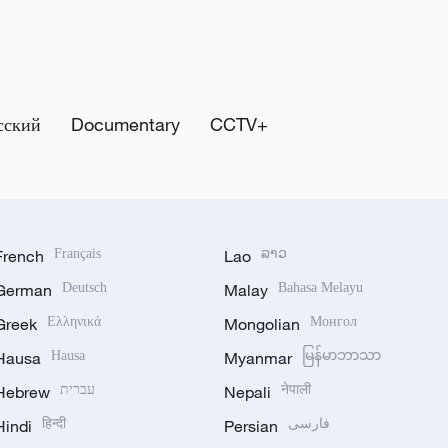
сский
Documentary
CCTV+
French
Français
Lao
ລາວ
German
Deutsch
Malay
Bahasa Melayu
Greek
Ελληνικά
Mongolian
Монгол
Hausa
Hausa
Myanmar
မြန်မာဘာသာ
Hebrew
עברית
Nepali
नेपाली
Hindi
हिन्दी
Persian
فارسی