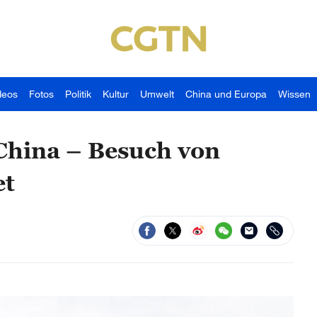
deos
Fotos
Politik
Kultur
Umwelt
China und Europa
Wissen
China – Besuch von
et