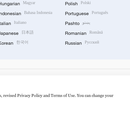
Hungarian
Magyar
Polish
Polski
Indonesian
Bahasa Indonesia
Portuguese
Português
Italian
Italiano
Pashto
پښتو
Japanese
日本語
Romanian
Română
Korean
한국어
Russian
Русский
es, revised Privacy Policy and Terms of Use. You can change your
备 11010502050052号
Disinformation report hotline: 010-8506146