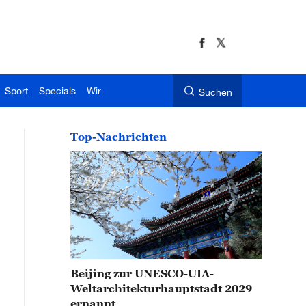
Sport
Specials
Wir
Suchen
Top-Nachrichten
Beijing zur UNESCO-UIA-
Weltarchitekturhauptstadt 2029
ernannt