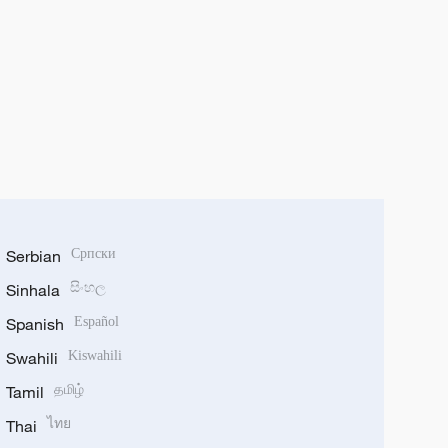
Serbian
Српски
Sinhala
සිංහල
Spanish
Español
Swahili
Kiswahili
Tamil
தமிழ்
Thai
ไทย