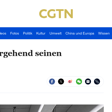
deos
Fotos
Politik
Kultur
Umwelt
China und Europa
Wissen
ergehend seinen