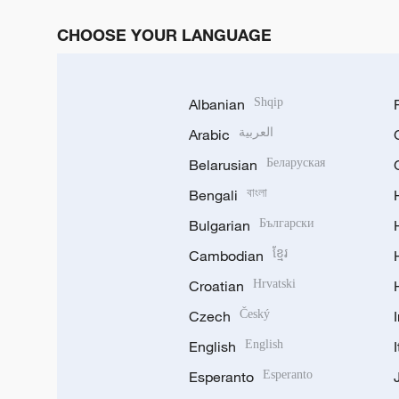
CHOOSE YOUR LANGUAGE
Albanian
Shqip
Arabic
العربية
Belarusian
Беларуская
Bengali
বাংলা
Bulgarian
Български
Cambodian
ខ្មែរ
Croatian
Hrvatski
Czech
Český
English
English
Esperanto
Esperanto