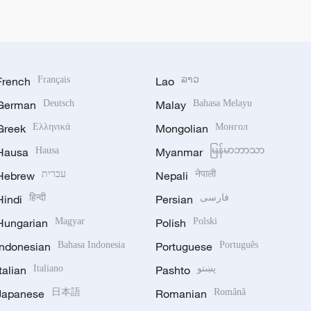
French
Français
Lao
ລາວ
German
Deutsch
Malay
Bahasa Melayu
Greek
Ελληνικά
Mongolian
Монгол
Hausa
Hausa
Myanmar
မြန်မာဘာသာ
Hebrew
עברית
Nepali
नेपाली
Hindi
हिन्दी
Persian
فارسی
Hungarian
Magyar
Polish
Polski
Indonesian
Bahasa Indonesia
Portuguese
Português
Italian
Italiano
Pashto
پښتو
Japanese
日本語
Romanian
Română