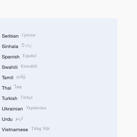
Serbian
Српски
Sinhala
සිංහල
Spanish
Español
Swahili
Kiswahili
Tamil
தமிழ்
Thai
ไทย
Turkish
Türkçe
Ukrainian
Українська
Urdu
اردو
Vietnamese
Tiếng Việt