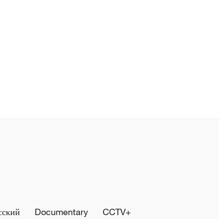
сский
Documentary
CCTV+