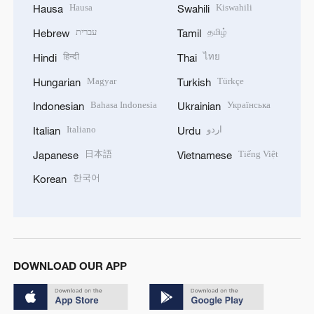
Hausa
Kiswahili
Hausa
Swahili
עברית
தமிழ்
Hebrew
Tamil
हिन्दी
ไทย
Hindi
Thai
Magyar
Türkçe
Hungarian
Turkish
Bahasa Indonesia
Українська
Indonesian
Ukrainian
Italiano
اردو
Italian
Urdu
日本語
Tiếng Việt
Japanese
Vietnamese
한국어
Korean
DOWNLOAD OUR APP