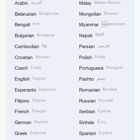
العربية
Bahasa Melayu
Arabic
Malay
Беларуская
Монгол
Belarusian
Mongolian
বাংলা
မြန်မာဘာသာ
Bengali
Myanmar
Български
नेपाली
Bulgarian
Nepali
ខ្មែរ
فارسی
Cambodian
Persian
Hrvatski
Polski
Croatian
Polish
Český
Português
Czech
Portuguese
English
پښتو
English
Pashto
Esperanto
Română
Esperanto
Romanian
Filipino
Русский
Filipino
Russian
Français
Српски
French
Serbian
Deutsch
සිංහල
German
Sinhala
Ελληνικά
Español
Greek
Spanish