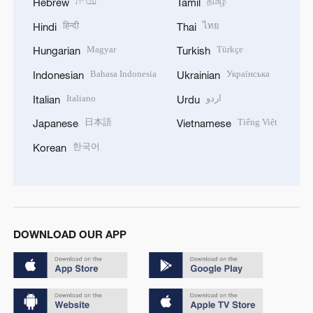
עברית
தமிழ்
Hebrew
Tamil
हिन्दी
ไทย
Hindi
Thai
Magyar
Türkçe
Hungarian
Turkish
Bahasa Indonesia
Українська
Indonesian
Ukrainian
Italiano
اردو
Italian
Urdu
日本語
Tiếng Việt
Japanese
Vietnamese
한국어
Korean
DOWNLOAD OUR APP