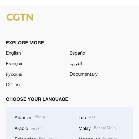
EXPLORE MORE
English
Español
Français
العربية
Русский
Documentary
CCTV+
CHOOSE YOUR LANGUAGE
Shqip
ລາວ
Albanian
Lao
العربية
Bahasa Melayu
Arabic
Malay
Беларуская
Монгол
Belarusian
Mongolian