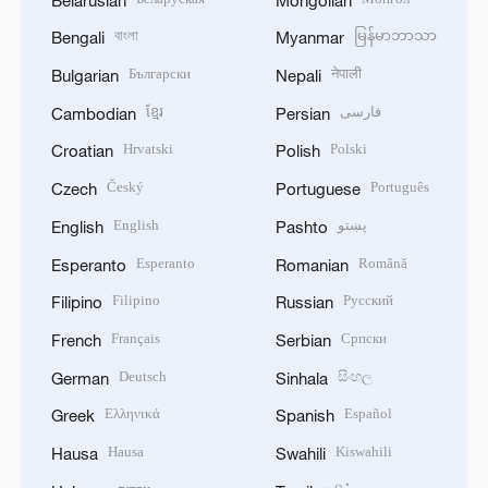
বাংলা
မြန်မာဘာသာ
Bengali
Myanmar
Български
नेपाली
Bulgarian
Nepali
ខ្មែរ
فارسی
Cambodian
Persian
Hrvatski
Polski
Croatian
Polish
Český
Português
Czech
Portuguese
English
پښتو
English
Pashto
Esperanto
Română
Esperanto
Romanian
Filipino
Русский
Filipino
Russian
Français
Српски
French
Serbian
Deutsch
සිංහල
German
Sinhala
Ελληνικά
Español
Greek
Spanish
Hausa
Kiswahili
Hausa
Swahili