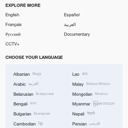
EXPLORE MORE
English
Español
Français
العربية
Русский
Documentary
CCTV+
CHOOSE YOUR LANGUAGE
Shqip
ລາວ
Albanian
Lao
العربية
Bahasa Melayu
Arabic
Malay
Беларуская
Монгол
Belarusian
Mongolian
বাংলা
မြန်မာဘာသာ
Bengali
Myanmar
Български
नेपाली
Bulgarian
Nepali
ខ្មែរ
فارسی
Cambodian
Persian