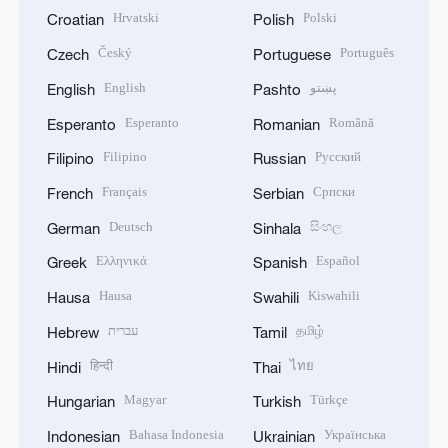
Hrvatski
Polski
Croatian
Polish
Český
Português
Czech
Portuguese
English
پښتو
English
Pashto
Esperanto
Română
Esperanto
Romanian
Filipino
Русский
Filipino
Russian
Français
Српски
French
Serbian
Deutsch
සිංහල
German
Sinhala
Ελληνικά
Español
Greek
Spanish
Hausa
Kiswahili
Hausa
Swahili
עברית
தமிழ்
Hebrew
Tamil
हिन्दी
ไทย
Hindi
Thai
Magyar
Türkçe
Hungarian
Turkish
Bahasa Indonesia
Українська
Indonesian
Ukrainian