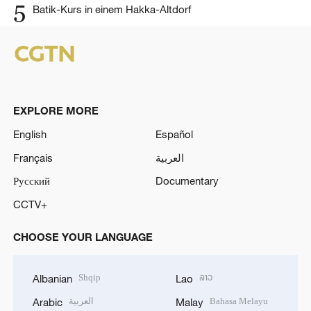
5
Batik-Kurs in einem Hakka-Altdorf
EXPLORE MORE
English
Español
Français
العربية
Русский
Documentary
CCTV+
CHOOSE YOUR LANGUAGE
Shqip
ລາວ
Albanian
Lao
العربية
Bahasa Melayu
Arabic
Malay