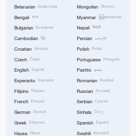
Беларуская
Монгол
Belarusian
Mongolian
বাংলা
မြန်မာဘာသာ
Bengali
Myanmar
Български
नेपाली
Bulgarian
Nepali
ខ្មែរ
فارسی
Cambodian
Persian
Hrvatski
Polski
Croatian
Polish
Český
Português
Czech
Portuguese
English
پښتو
English
Pashto
Esperanto
Română
Esperanto
Romanian
Filipino
Русский
Filipino
Russian
Français
Српски
French
Serbian
Deutsch
සිංහල
German
Sinhala
Ελληνικά
Español
Greek
Spanish
Hausa
Kiswahili
Hausa
Swahili