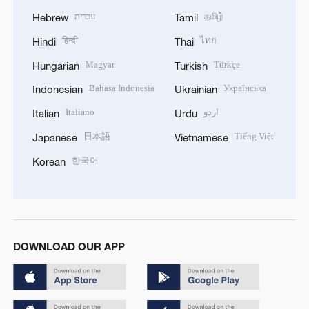
עברית
தமிழ்
Hebrew
Tamil
हिन्दी
ไทย
Hindi
Thai
Magyar
Türkçe
Hungarian
Turkish
Bahasa Indonesia
Українська
Indonesian
Ukrainian
Italiano
اردو
Italian
Urdu
日本語
Tiếng Việt
Japanese
Vietnamese
한국어
Korean
DOWNLOAD OUR APP