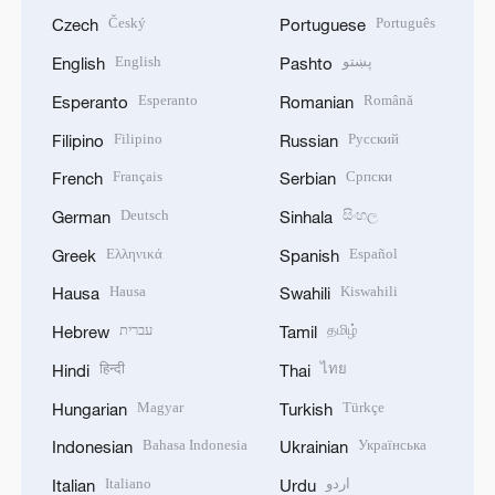
Český
Português
Czech
Portuguese
English
پښتو
English
Pashto
Esperanto
Română
Esperanto
Romanian
Filipino
Русский
Filipino
Russian
Français
Српски
French
Serbian
Deutsch
සිංහල
German
Sinhala
Ελληνικά
Español
Greek
Spanish
Hausa
Kiswahili
Hausa
Swahili
עברית
தமிழ்
Hebrew
Tamil
हिन्दी
ไทย
Hindi
Thai
Magyar
Türkçe
Hungarian
Turkish
Bahasa Indonesia
Українська
Indonesian
Ukrainian
Italiano
اردو
Italian
Urdu