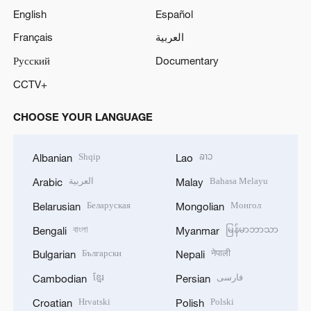
English
Español
Français
العربية
Русский
Documentary
CCTV+
CHOOSE YOUR LANGUAGE
Shqip
ລາວ
Albanian
Lao
العربية
Bahasa Melayu
Arabic
Malay
Беларуская
Монгол
Belarusian
Mongolian
বাংলা
မြန်မာဘာသာ
Bengali
Myanmar
Български
नेपाली
Bulgarian
Nepali
ខ្មែរ
فارسی
Cambodian
Persian
Hrvatski
Polski
Croatian
Polish