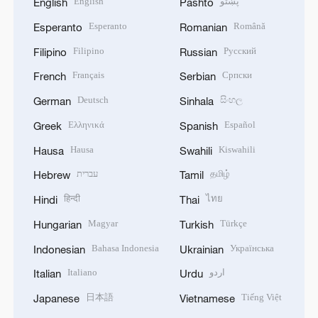
English
پښتو
English
Pashto
Esperanto
Română
Esperanto
Romanian
Filipino
Русский
Filipino
Russian
Français
Српски
French
Serbian
Deutsch
සිංහල
German
Sinhala
Ελληνικά
Español
Greek
Spanish
Hausa
Kiswahili
Hausa
Swahili
עברית
தமிழ்
Hebrew
Tamil
हिन्दी
ไทย
Hindi
Thai
Magyar
Türkçe
Hungarian
Turkish
Bahasa Indonesia
Українська
Indonesian
Ukrainian
Italiano
اردو
Italian
Urdu
日本語
Tiếng Việt
Japanese
Vietnamese