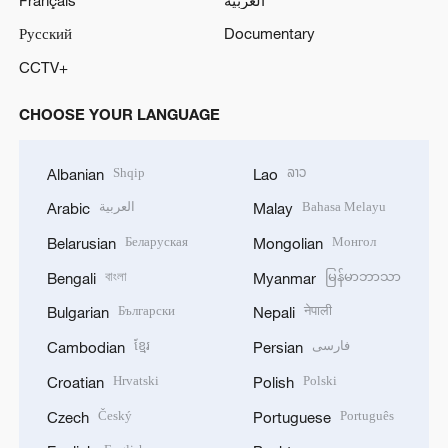
Русский
Documentary
CCTV+
CHOOSE YOUR LANGUAGE
Shqip
ລາວ
Albanian
Lao
العربية
Bahasa Melayu
Arabic
Malay
Беларуская
Монгол
Belarusian
Mongolian
বাংলা
မြန်မာဘာသာ
Bengali
Myanmar
Български
नेपाली
Bulgarian
Nepali
ខ្មែរ
فارسی
Cambodian
Persian
Hrvatski
Polski
Croatian
Polish
Český
Português
Czech
Portuguese