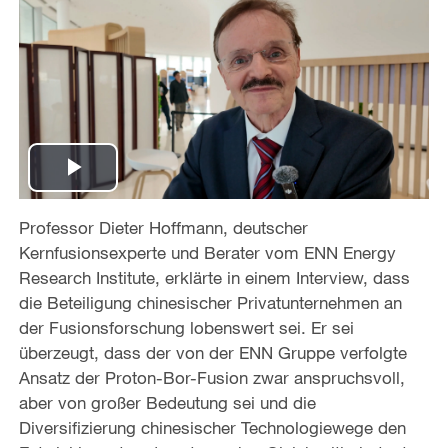
P
Professor Dieter Hoffmann, deutscher
l
Kernfusionsexperte und Berater vom ENN Energy
a
Research Institute, erklärte in einem Interview, dass
die Beteiligung chinesischer Privatunternehmen an
y
der Fusionsforschung lobenswert sei. Er sei
überzeugt, dass der von der ENN Gruppe verfolgte
V
Ansatz der Proton-Bor-Fusion zwar anspruchsvoll,
aber von großer Bedeutung sei und die
i
Diversifizierung chinesischer Technologiewege den