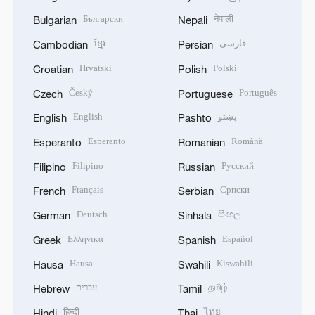
Български
नेपाली
Bulgarian
Nepali
ខ្មែរ
فارسی
Cambodian
Persian
Hrvatski
Polski
Croatian
Polish
Český
Português
Czech
Portuguese
English
پښتو
English
Pashto
Esperanto
Română
Esperanto
Romanian
Filipino
Русский
Filipino
Russian
Français
Српски
French
Serbian
Deutsch
සිංහල
German
Sinhala
Ελληνικά
Español
Greek
Spanish
Hausa
Kiswahili
Hausa
Swahili
עברית
தமிழ்
Hebrew
Tamil
हिन्दी
ไทย
Hindi
Thai