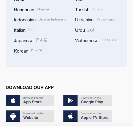
Magyar
Türkçe
Hungarian
Turkish
Bahasa Indonesia
Українська
Indonesian
Ukrainian
Italiano
اردو
Italian
Urdu
日本語
Tiếng Việt
Japanese
Vietnamese
한국어
Korean
DOWNLOAD OUR APP
Copyright © 2024 CGTN.