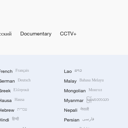
сский
Documentary
CCTV+
French
Français
Lao
ລາວ
German
Deutsch
Malay
Bahasa Melayu
Greek
Ελληνικά
Mongolian
Монгол
Hausa
Hausa
Myanmar
မြန်မာဘာသာ
Hebrew
עברית
Nepali
नेपाली
Hindi
हिन्दी
Persian
فارسی