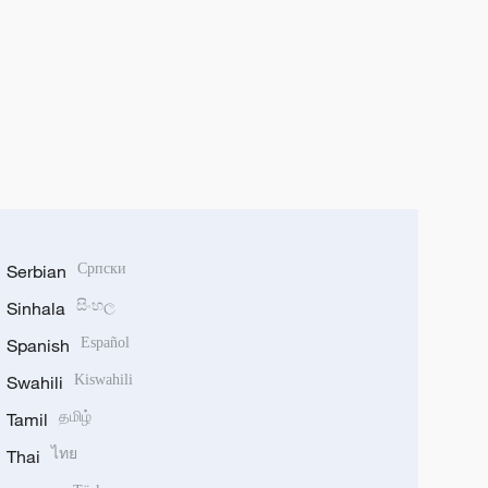
Serbian
Српски
Sinhala
සිංහල
Spanish
Español
Swahili
Kiswahili
Tamil
தமிழ்
Thai
ไทย