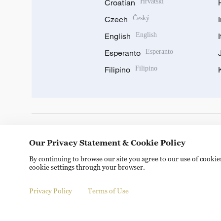
Croatian
Hrvatski
Czech
Český
English
English
Esperanto
Esperanto
Filipino
Filipino
DOWNLOAD OUR APP
Our Privacy Statement & Cookie Policy
By continuing to browse our site you agree to our use of cooki
cookie settings through your browser.
Privacy Policy
Terms of Use
Copyright © 2024 CGTN.
京ICP备20000184号
京公网安