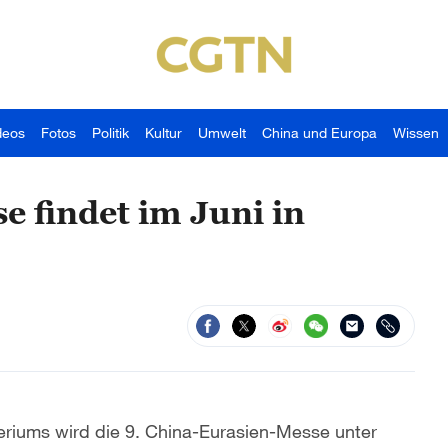
deos
Fotos
Politik
Kultur
Umwelt
China und Europa
Wissen
e findet im Juni in
riums wird die 9. China-Eurasien-Messe unter