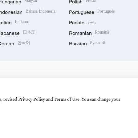
Hungarian
Magyar
Polish
Polski
Indonesian
Bahasa Indonesia
Portuguese
Português
Italian
Italiano
Pashto
پښتو
Japanese
日本語
Romanian
Română
Korean
한국어
Russian
Русский
es, revised Privacy Policy and Terms of Use. You can change your
备 11010502050052号
Disinformation report hotline: 010-8506146