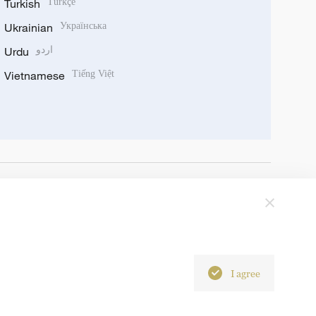
Turkish
Türkçe
Ukrainian
Українська
Urdu
اردو
Vietnamese
Tiếng Việt
I agree
6