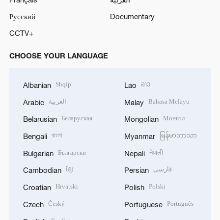
Русский
Documentary
CCTV+
CHOOSE YOUR LANGUAGE
Shqip
ລາວ
Albanian
Lao
العربية
Bahasa Melayu
Arabic
Malay
Беларуская
Монгол
Belarusian
Mongolian
বাংলা
မြန်မာဘာသာ
Bengali
Myanmar
Български
नेपाली
Bulgarian
Nepali
ខ្មែរ
فارسی
Cambodian
Persian
Hrvatski
Polski
Croatian
Polish
Český
Português
Czech
Portuguese