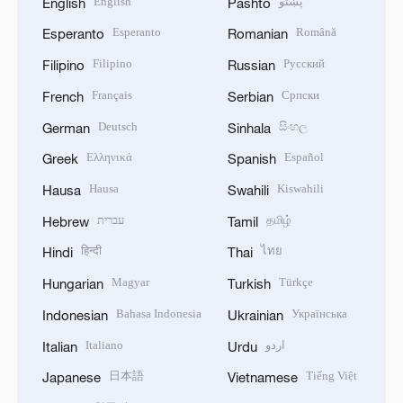
English
پښتو
English
Pashto
Esperanto
Română
Esperanto
Romanian
Filipino
Русский
Filipino
Russian
Français
Српски
French
Serbian
Deutsch
සිංහල
German
Sinhala
Ελληνικά
Español
Greek
Spanish
Hausa
Kiswahili
Hausa
Swahili
עברית
தமிழ்
Hebrew
Tamil
हिन्दी
ไทย
Hindi
Thai
Magyar
Türkçe
Hungarian
Turkish
Bahasa Indonesia
Українська
Indonesian
Ukrainian
Italiano
اردو
Italian
Urdu
日本語
Tiếng Việt
Japanese
Vietnamese