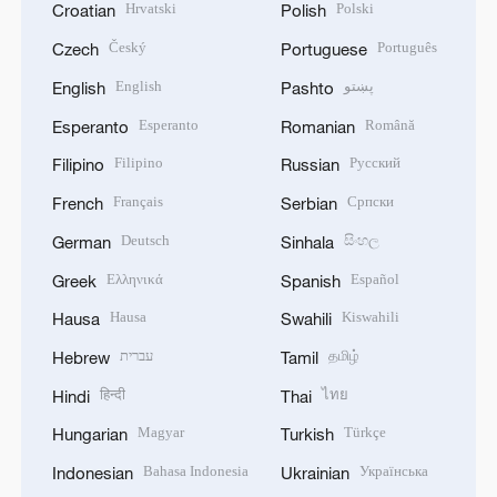
Hrvatski
Polski
Croatian
Polish
Český
Português
Czech
Portuguese
English
پښتو
English
Pashto
Esperanto
Română
Esperanto
Romanian
Filipino
Русский
Filipino
Russian
Français
Српски
French
Serbian
Deutsch
සිංහල
German
Sinhala
Ελληνικά
Español
Greek
Spanish
Hausa
Kiswahili
Hausa
Swahili
עברית
தமிழ்
Hebrew
Tamil
हिन्दी
ไทย
Hindi
Thai
Magyar
Türkçe
Hungarian
Turkish
Bahasa Indonesia
Українська
Indonesian
Ukrainian