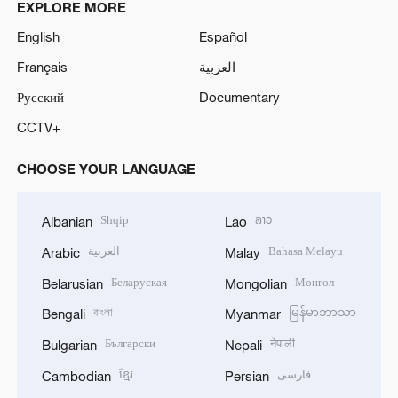
EXPLORE MORE
English
Español
Français
العربية
Русский
Documentary
CCTV+
CHOOSE YOUR LANGUAGE
Shqip
ລາວ
Albanian
Lao
العربية
Bahasa Melayu
Arabic
Malay
Беларуская
Монгол
Belarusian
Mongolian
বাংলা
မြန်မာဘာသာ
Bengali
Myanmar
Български
नेपाली
Bulgarian
Nepali
ខ្មែរ
فارسی
Cambodian
Persian