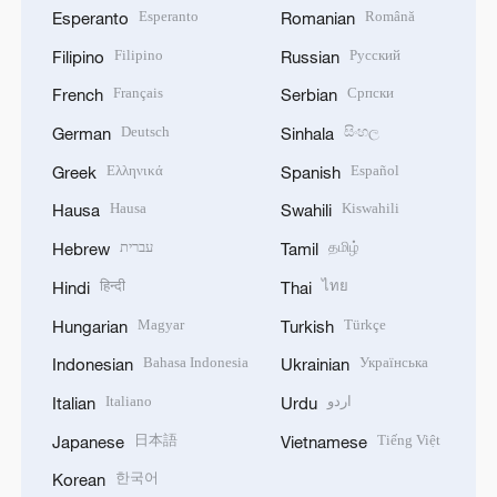
Esperanto
Română
Esperanto
Romanian
Filipino
Русский
Filipino
Russian
Français
Српски
French
Serbian
Deutsch
සිංහල
German
Sinhala
Ελληνικά
Español
Greek
Spanish
Hausa
Kiswahili
Hausa
Swahili
עברית
தமிழ்
Hebrew
Tamil
हिन्दी
ไทย
Hindi
Thai
Magyar
Türkçe
Hungarian
Turkish
Bahasa Indonesia
Українська
Indonesian
Ukrainian
Italiano
اردو
Italian
Urdu
日本語
Tiếng Việt
Japanese
Vietnamese
한국어
Korean