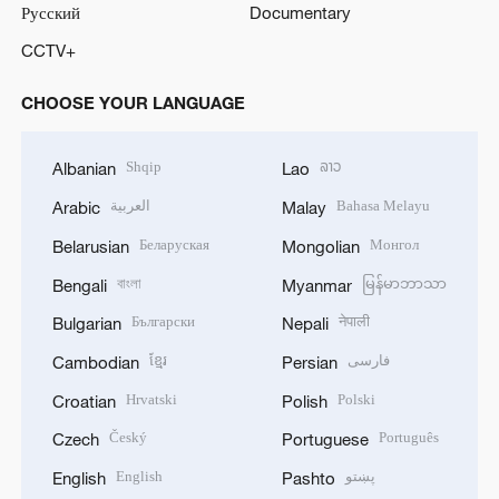
Русский
Documentary
CCTV+
CHOOSE YOUR LANGUAGE
Shqip
ລາວ
Albanian
Lao
العربية
Bahasa Melayu
Arabic
Malay
Беларуская
Монгол
Belarusian
Mongolian
বাংলা
မြန်မာဘာသာ
Bengali
Myanmar
Български
नेपाली
Bulgarian
Nepali
ខ្មែរ
فارسی
Cambodian
Persian
Hrvatski
Polski
Croatian
Polish
Český
Português
Czech
Portuguese
English
پښتو
English
Pashto