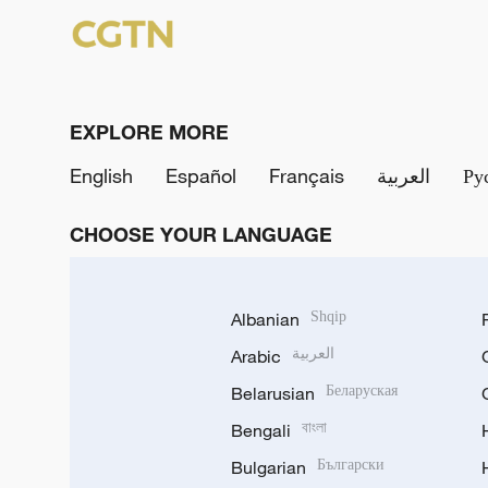
EXPLORE MORE
English
Español
Français
العربية
Ру
CHOOSE YOUR LANGUAGE
Albanian
Shqip
Arabic
العربية
Belarusian
Беларуская
Bengali
বাংলা
Bulgarian
Български