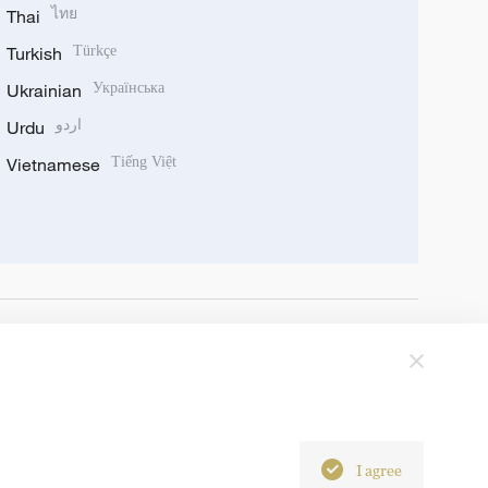
Thai
ไทย
Turkish
Türkçe
Ukrainian
Українська
Urdu
اردو
Vietnamese
Tiếng Việt
I agree
6