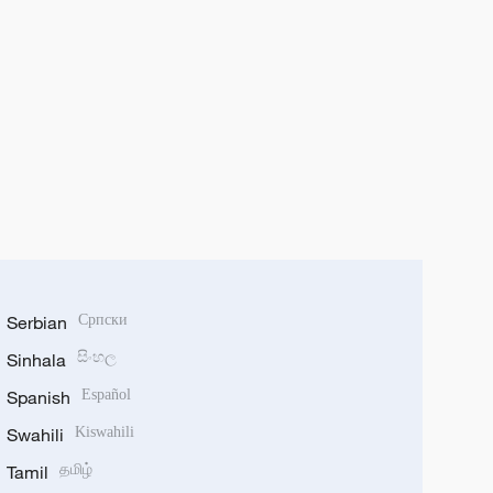
Serbian
Српски
Sinhala
සිංහල
Spanish
Español
Swahili
Kiswahili
Tamil
தமிழ்