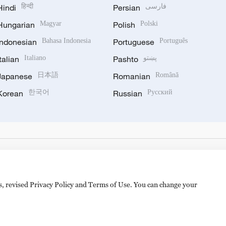
Hindi
हिन्दी
Persian
فارسی
Hungarian
Magyar
Polish
Polski
Indonesian
Bahasa Indonesia
Portuguese
Português
Italian
Italiano
Pashto
پښتو
Japanese
日本語
Romanian
Română
Korean
한국어
Russian
Русский
es, revised Privacy Policy and Terms of Use. You can change your
备 11010502050052号
Disinformation report hotline: 010-8506146