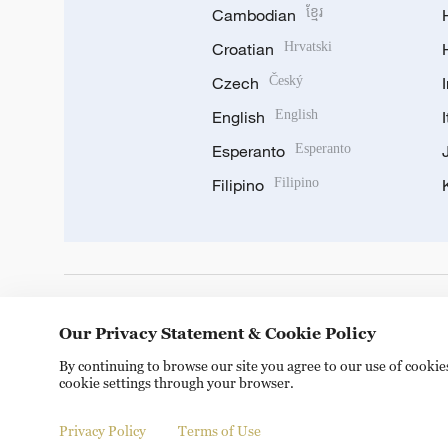
Cambodian
ខ្មែរ
Croatian
Hrvatski
Czech
Český
English
English
Esperanto
Esperanto
Filipino
Filipino
DOWNLOAD OUR APP
Our Privacy Statement & Cookie Policy
By continuing to browse our site you agree to our use of cooki
cookie settings through your browser.
Privacy Policy
Terms of Use
Copyright © 2024 CGTN.
京ICP备20000184号
京公网安