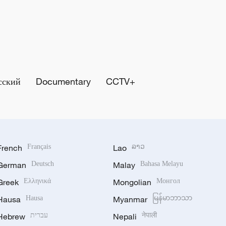
сский
Documentary
CCTV+
French
Français
Lao
ລາວ
German
Deutsch
Malay
Bahasa Melayu
Greek
Ελληνικά
Mongolian
Монгол
Hausa
Hausa
Myanmar
မြန်မာဘာသာ
Hebrew
עברית
Nepali
नेपाली