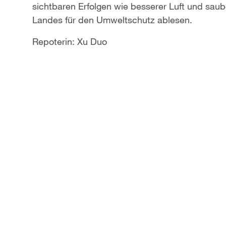
sichtbaren Erfolgen wie besserer Luft und sa
a
Landes für den Umweltschutz ablesen.
y
Repoterin: Xu Duo
V
i
d
e
o