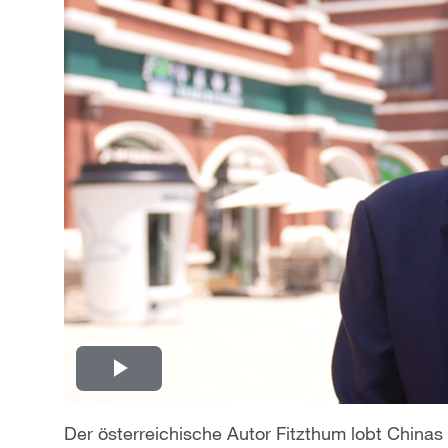
P
l
Der österreichische Autor Fitzthum lobt Chinas