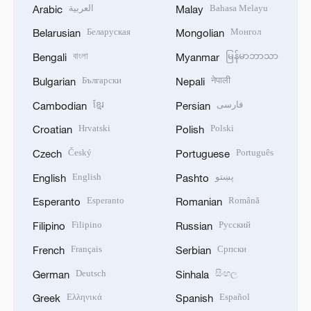
العربية
Bahasa Melayu
Arabic
Malay
Беларуская
Монгол
Belarusian
Mongolian
বাংলা
မြန်မာဘာသာ
Bengali
Myanmar
Български
नेपाली
Bulgarian
Nepali
ខ្មែរ
فارسی
Cambodian
Persian
Hrvatski
Polski
Croatian
Polish
Český
Português
Czech
Portuguese
English
پښتو
English
Pashto
Esperanto
Română
Esperanto
Romanian
Filipino
Русский
Filipino
Russian
Français
Српски
French
Serbian
Deutsch
සිංහල
German
Sinhala
Ελληνικά
Español
Greek
Spanish