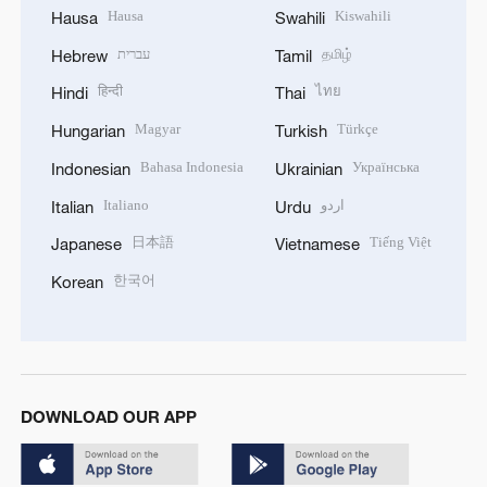
Hausa
Kiswahili
Hausa
Swahili
עברית
தமிழ்
Hebrew
Tamil
हिन्दी
ไทย
Hindi
Thai
Magyar
Türkçe
Hungarian
Turkish
Bahasa Indonesia
Українська
Indonesian
Ukrainian
Italiano
اردو
Italian
Urdu
日本語
Tiếng Việt
Japanese
Vietnamese
한국어
Korean
DOWNLOAD OUR APP