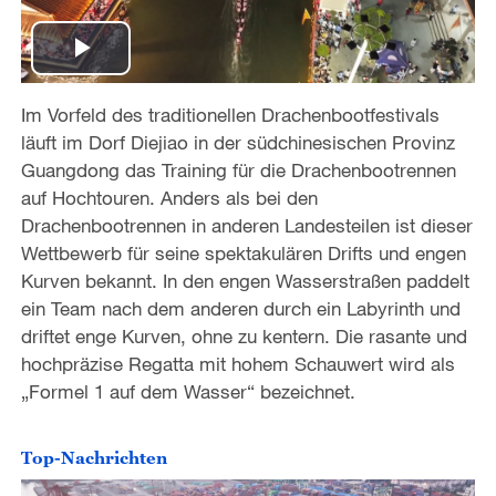
P
Im Vorfeld des traditionellen Drachenbootfestivals
l
läuft im Dorf Diejiao in der südchinesischen Provinz
a
Guangdong das Training für die Drachenbootrennen
auf Hochtouren. Anders als bei den
y
Drachenbootrennen in anderen Landesteilen ist dieser
Wettbewerb für seine spektakulären Drifts und engen
V
Kurven bekannt. In den engen Wasserstraßen paddelt
ein Team nach dem anderen durch ein Labyrinth und
i
driftet enge Kurven, ohne zu kentern. Die rasante und
hochpräzise Regatta mit hohem Schauwert wird als
d
„Formel 1 auf dem Wasser“ bezeichnet.
e
Top-Nachrichten
o