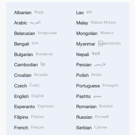
Shqip
ລາວ
Albanian
Lao
العربية
Bahasa Melayu
Arabic
Malay
Беларуская
Монгол
Belarusian
Mongolian
বাংলা
မြန်မာဘာသာ
Bengali
Myanmar
Български
नेपाली
Bulgarian
Nepali
ខ្មែរ
فارسی
Cambodian
Persian
Hrvatski
Polski
Croatian
Polish
Český
Português
Czech
Portuguese
English
پښتو
English
Pashto
Esperanto
Română
Esperanto
Romanian
Filipino
Русский
Filipino
Russian
Français
Српски
French
Serbian