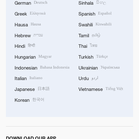
Deutsch
සිංහල
German
Sinhala
Ελληνικά
Español
Greek
Spanish
Hausa
Kiswahili
Hausa
Swahili
עברית
தமிழ்
Hebrew
Tamil
हिन्दी
ไทย
Hindi
Thai
Magyar
Türkçe
Hungarian
Turkish
Bahasa Indonesia
Українська
Indonesian
Ukrainian
Italiano
اردو
Italian
Urdu
日本語
Tiếng Việt
Japanese
Vietnamese
한국어
Korean
DOWNLOAD OUR APP