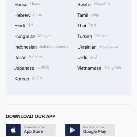
Hausa
Kiswahili
Hausa
Swahili
עברית
தமிழ்
Hebrew
Tamil
हिन्दी
ไทย
Hindi
Thai
Magyar
Türkçe
Hungarian
Turkish
Bahasa Indonesia
Українська
Indonesian
Ukrainian
Italiano
اردو
Italian
Urdu
日本語
Tiếng Việt
Japanese
Vietnamese
한국어
Korean
DOWNLOAD OUR APP