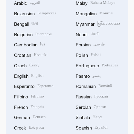
العربية
Bahasa Melayu
Arabic
Malay
Беларуская
Монгол
Belarusian
Mongolian
বাংলা
မြန်မာဘာသာ
Bengali
Myanmar
Български
नेपाली
Bulgarian
Nepali
ខ្មែរ
فارسی
Cambodian
Persian
Hrvatski
Polski
Croatian
Polish
Český
Português
Czech
Portuguese
English
پښتو
English
Pashto
Esperanto
Română
Esperanto
Romanian
Filipino
Русский
Filipino
Russian
Français
Српски
French
Serbian
Deutsch
සිංහල
German
Sinhala
Ελληνικά
Español
Greek
Spanish