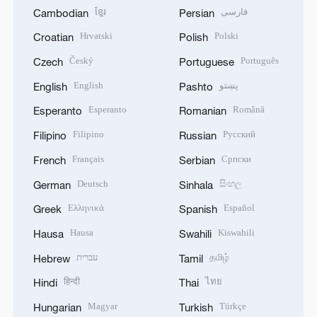
ខ្មែរ
فارسی
Cambodian
Persian
Hrvatski
Polski
Croatian
Polish
Český
Português
Czech
Portuguese
English
پښتو
English
Pashto
Esperanto
Română
Esperanto
Romanian
Filipino
Русский
Filipino
Russian
Français
Српски
French
Serbian
Deutsch
සිංහල
German
Sinhala
Ελληνικά
Español
Greek
Spanish
Hausa
Kiswahili
Hausa
Swahili
עברית
தமிழ்
Hebrew
Tamil
हिन्दी
ไทย
Hindi
Thai
Magyar
Türkçe
Hungarian
Turkish