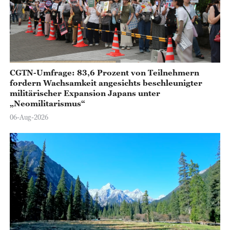
o
CGTN-Umfrage: 83,6 Prozent von Teilnehmern
fordern Wachsamkeit angesichts beschleunigter
militärischer Expansion Japans unter
„Neomilitarismus“
06-Aug-2026