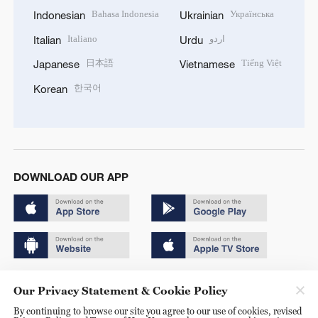
Bahasa Indonesia
Українська
Indonesian
Ukrainian
Italiano
اردو
Italian
Urdu
日本語
Tiếng Việt
Japanese
Vietnamese
한국어
Korean
DOWNLOAD OUR APP
Copyright © 2024 CGTN.
Our Privacy Statement & Cookie Policy
京ICP备20000184号
By continuing to browse our site you agree to our use of cookies, revised