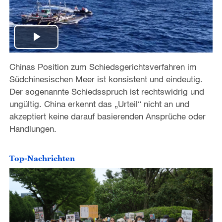
P
Chinas Position zum Schiedsgerichtsverfahren im
l
Südchinesischen Meer ist konsistent und eindeutig.
a
Der sogenannte Schiedsspruch ist rechtswidrig und
ungültig. China erkennt das „Urteil“ nicht an und
y
akzeptiert keine darauf basierenden Ansprüche oder
Handlungen.
V
i
Top-Nachrichten
d
e