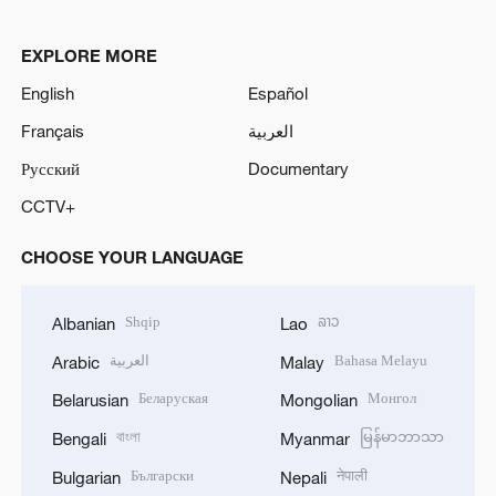
EXPLORE MORE
English
Español
Français
العربية
Русский
Documentary
CCTV+
CHOOSE YOUR LANGUAGE
Shqip
ລາວ
Albanian
Lao
العربية
Bahasa Melayu
Arabic
Malay
Беларуская
Монгол
Belarusian
Mongolian
বাংলা
မြန်မာဘာသာ
Bengali
Myanmar
Български
नेपाली
Bulgarian
Nepali