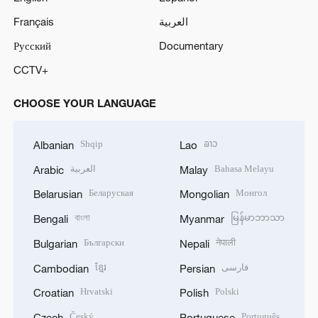
Français
العربية
Русский
Documentary
CCTV+
CHOOSE YOUR LANGUAGE
Shqip
ລາວ
Albanian
Lao
العربية
Bahasa Melayu
Arabic
Malay
Беларуская
Монгол
Belarusian
Mongolian
বাংলা
မြန်မာဘာသာ
Bengali
Myanmar
Български
नेपाली
Bulgarian
Nepali
ខ្មែរ
فارسی
Cambodian
Persian
Hrvatski
Polski
Croatian
Polish
Český
Português
Czech
Portuguese