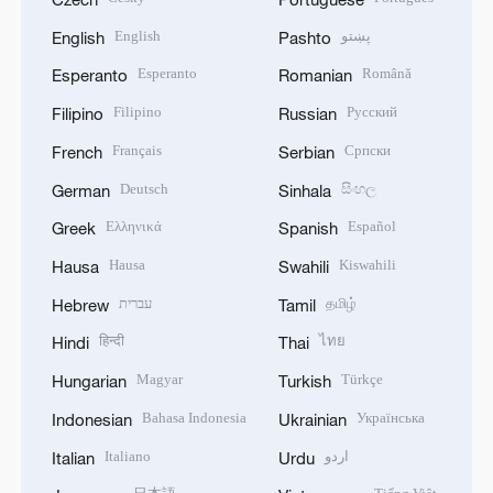
English
پښتو
English
Pashto
Esperanto
Română
Esperanto
Romanian
Filipino
Русский
Filipino
Russian
Français
Српски
French
Serbian
Deutsch
සිංහල
German
Sinhala
Ελληνικά
Español
Greek
Spanish
Hausa
Kiswahili
Hausa
Swahili
עברית
தமிழ்
Hebrew
Tamil
हिन्दी
ไทย
Hindi
Thai
Magyar
Türkçe
Hungarian
Turkish
Bahasa Indonesia
Українська
Indonesian
Ukrainian
Italiano
اردو
Italian
Urdu