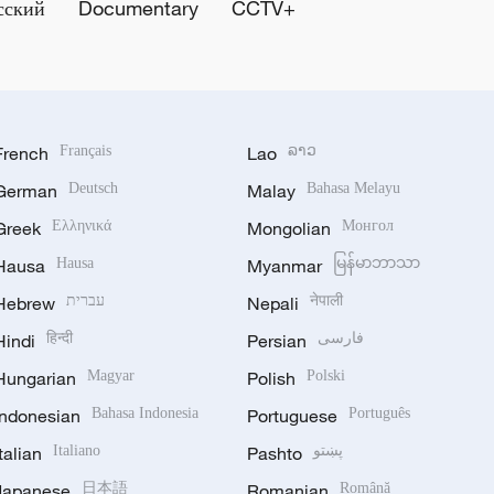
сский
Documentary
CCTV+
French
Français
Lao
ລາວ
German
Deutsch
Malay
Bahasa Melayu
Greek
Ελληνικά
Mongolian
Монгол
Hausa
Hausa
Myanmar
မြန်မာဘာသာ
Hebrew
עברית
Nepali
नेपाली
Hindi
हिन्दी
Persian
فارسی
Hungarian
Magyar
Polish
Polski
Indonesian
Bahasa Indonesia
Portuguese
Português
Italian
Italiano
Pashto
پښتو
Japanese
日本語
Romanian
Română