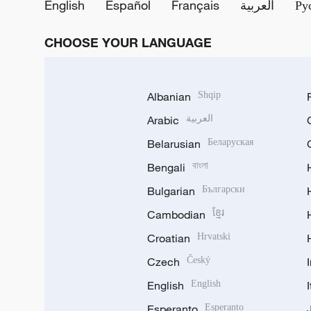
English
Español
Français
العربية
Ру
CHOOSE YOUR LANGUAGE
Albanian
Shqip
Arabic
العربية
Belarusian
Беларуская
Bengali
বাংলা
Bulgarian
Български
Cambodian
ខ្មែរ
Croatian
Hrvatski
Czech
Český
English
English
Esperanto
Esperanto