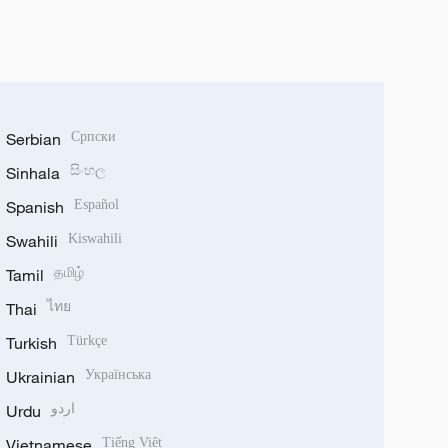
Serbian
Српски
Sinhala
සිංහල
Spanish
Español
Swahili
Kiswahili
Tamil
தமிழ்
Thai
ไทย
Turkish
Türkçe
Ukrainian
Українська
Urdu
اردو
Vietnamese
Tiếng Việt