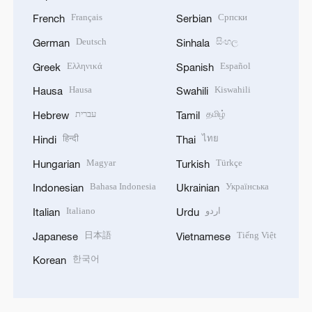
Français
Српски
French
Serbian
Deutsch
සිංහල
German
Sinhala
Ελληνικά
Español
Greek
Spanish
Hausa
Kiswahili
Hausa
Swahili
עברית
தமிழ்
Hebrew
Tamil
हिन्दी
ไทย
Hindi
Thai
Magyar
Türkçe
Hungarian
Turkish
Bahasa Indonesia
Українська
Indonesian
Ukrainian
Italiano
اردو
Italian
Urdu
日本語
Tiếng Việt
Japanese
Vietnamese
한국어
Korean