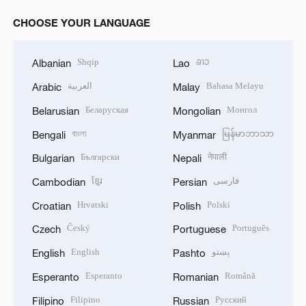
CHOOSE YOUR LANGUAGE
Shqip
ລາວ
Albanian
Lao
العربية
Bahasa Melayu
Arabic
Malay
Беларуская
Монгол
Belarusian
Mongolian
বাংলা
မြန်မာဘာသာ
Bengali
Myanmar
Български
नेपाली
Bulgarian
Nepali
ខ្មែរ
فارسی
Cambodian
Persian
Hrvatski
Polski
Croatian
Polish
Český
Português
Czech
Portuguese
English
پښتو
English
Pashto
Esperanto
Română
Esperanto
Romanian
Filipino
Русский
Filipino
Russian