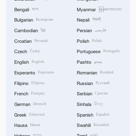
বাংলা
မြန်မာဘာသာ
Bengali
Myanmar
Български
नेपाली
Bulgarian
Nepali
ខ្មែរ
فارسی
Cambodian
Persian
Hrvatski
Polski
Croatian
Polish
Český
Português
Czech
Portuguese
English
پښتو
English
Pashto
Esperanto
Română
Esperanto
Romanian
Filipino
Русский
Filipino
Russian
Français
Српски
French
Serbian
Deutsch
සිංහල
German
Sinhala
Ελληνικά
Español
Greek
Spanish
Hausa
Kiswahili
Hausa
Swahili
עברית
தமிழ்
Hebrew
Tamil