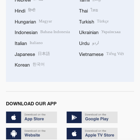
हिन्दी
ไทย
Hindi
Thai
Magyar
Türkçe
Hungarian
Turkish
Bahasa Indonesia
Українська
Indonesian
Ukrainian
Italiano
اردو
Italian
Urdu
日本語
Tiếng Việt
Japanese
Vietnamese
한국어
Korean
DOWNLOAD OUR APP