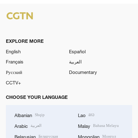
EXPLORE MORE
English
Español
Français
العربية
Русский
Documentary
CCTV+
CHOOSE YOUR LANGUAGE
Shqip
ລາວ
Albanian
Lao
العربية
Bahasa Melayu
Arabic
Malay
Беларуская
Монгол
Belarusian
Mongolian