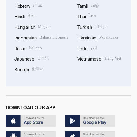
עברית
தமிழ்
Hebrew
Tamil
हिन्दी
ไทย
Hindi
Thai
Magyar
Türkçe
Hungarian
Turkish
Bahasa Indonesia
Українська
Indonesian
Ukrainian
Italiano
اردو
Italian
Urdu
日本語
Tiếng Việt
Japanese
Vietnamese
한국어
Korean
DOWNLOAD OUR APP