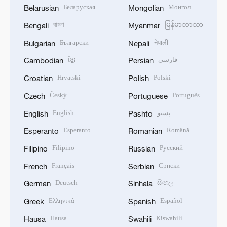
Беларуская
Монгол
Belarusian
Mongolian
বাংলা
မြန်မာဘာသာ
Bengali
Myanmar
Български
नेपाली
Bulgarian
Nepali
ខ្មែរ
فارسی
Cambodian
Persian
Hrvatski
Polski
Croatian
Polish
Český
Português
Czech
Portuguese
English
پښتو
English
Pashto
Esperanto
Română
Esperanto
Romanian
Filipino
Русский
Filipino
Russian
Français
Српски
French
Serbian
Deutsch
සිංහල
German
Sinhala
Ελληνικά
Español
Greek
Spanish
Hausa
Kiswahili
Hausa
Swahili