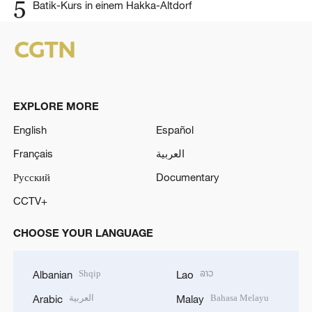
5
Batik-Kurs in einem Hakka-Altdorf
EXPLORE MORE
English
Español
Français
العربية
Русский
Documentary
CCTV+
CHOOSE YOUR LANGUAGE
Shqip
ລາວ
Albanian
Lao
العربية
Bahasa Melayu
Arabic
Malay