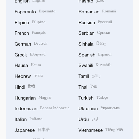
English
پښتو
English
Pashto
Esperanto
Română
Esperanto
Romanian
Filipino
Русский
Filipino
Russian
Français
Српски
French
Serbian
Deutsch
සිංහල
German
Sinhala
Ελληνικά
Español
Greek
Spanish
Hausa
Kiswahili
Hausa
Swahili
עברית
தமிழ்
Hebrew
Tamil
हिन्दी
ไทย
Hindi
Thai
Magyar
Türkçe
Hungarian
Turkish
Bahasa Indonesia
Українська
Indonesian
Ukrainian
Italiano
اردو
Italian
Urdu
日本語
Tiếng Việt
Japanese
Vietnamese