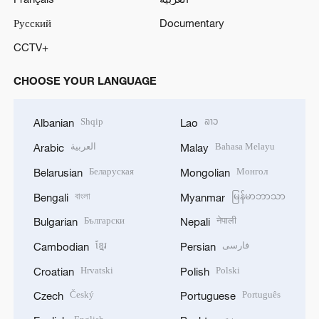
Русский
Documentary
CCTV+
CHOOSE YOUR LANGUAGE
Shqip
ລາວ
Albanian
Lao
العربية
Bahasa Melayu
Arabic
Malay
Беларуская
Монгол
Belarusian
Mongolian
বাংলা
မြန်မာဘာသာ
Bengali
Myanmar
Български
नेपाली
Bulgarian
Nepali
ខ្មែរ
فارسی
Cambodian
Persian
Hrvatski
Polski
Croatian
Polish
Český
Português
Czech
Portuguese