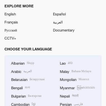
EXPLORE MORE
English
Español
Français
العربية
Русский
Documentary
CCTV+
CHOOSE YOUR LANGUAGE
Shqip
ລາວ
Albanian
Lao
العربية
Bahasa Melayu
Arabic
Malay
Беларуская
Монгол
Belarusian
Mongolian
বাংলা
မြန်မာဘာသာ
Bengali
Myanmar
Български
नेपाली
Bulgarian
Nepali
ខ្មែរ
فارسی
Cambodian
Persian