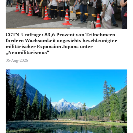
o
CGTN-Umfrage: 83,6 Prozent von Teilnehmern
fordern Wachsamkeit angesichts beschleunigter
militärischer Expansion Japans unter
„Neomilitarismus“
06-Aug-2026