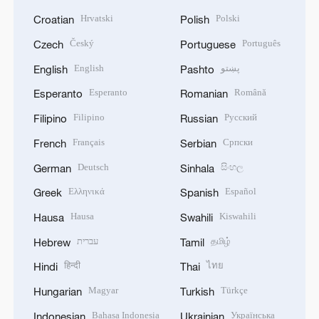
Hrvatski
Polski
Croatian
Polish
Český
Português
Czech
Portuguese
English
پښتو
English
Pashto
Esperanto
Română
Esperanto
Romanian
Filipino
Русский
Filipino
Russian
Français
Српски
French
Serbian
Deutsch
සිංහල
German
Sinhala
Ελληνικά
Español
Greek
Spanish
Hausa
Kiswahili
Hausa
Swahili
עברית
தமிழ்
Hebrew
Tamil
हिन्दी
ไทย
Hindi
Thai
Magyar
Türkçe
Hungarian
Turkish
Bahasa Indonesia
Українська
Indonesian
Ukrainian