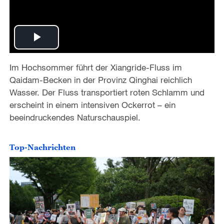
P
Im Hochsommer führt der Xiangride-Fluss im
l
Qaidam-Becken in der Provinz Qinghai reichlich
a
Wasser. Der Fluss transportiert roten Schlamm und
erscheint in einem intensiven Ockerrot – ein
y
beeindruckendes Naturschauspiel.
V
Top-Nachrichten
i
d
e