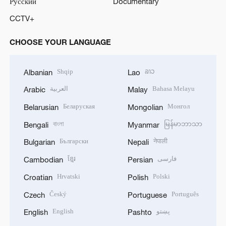
Русский
Documentary
CCTV+
CHOOSE YOUR LANGUAGE
Shqip
ລາວ
Albanian
Lao
العربية
Bahasa Melayu
Arabic
Malay
Беларуская
Монгол
Belarusian
Mongolian
বাংলা
မြန်မာဘာသာ
Bengali
Myanmar
Български
नेपाली
Bulgarian
Nepali
ខ្មែរ
فارسی
Cambodian
Persian
Hrvatski
Polski
Croatian
Polish
Český
Português
Czech
Portuguese
English
پښتو
English
Pashto