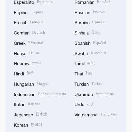
Esperanto
Română
Esperanto
Romanian
Filipino
Русский
Filipino
Russian
Français
Српски
French
Serbian
Deutsch
සිංහල
German
Sinhala
Ελληνικά
Español
Greek
Spanish
Hausa
Kiswahili
Hausa
Swahili
עברית
தமிழ்
Hebrew
Tamil
हिन्दी
ไทย
Hindi
Thai
Magyar
Türkçe
Hungarian
Turkish
Bahasa Indonesia
Українська
Indonesian
Ukrainian
Italiano
اردو
Italian
Urdu
日本語
Tiếng Việt
Japanese
Vietnamese
한국어
Korean