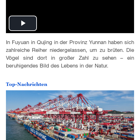
P
In Fuyuan in Qujing in der Provinz Yunnan haben sich
l
zahlreiche Reiher niedergelassen, um zu brüten. Die
a
Vögel sind dort in großer Zahl zu sehen – ein
beruhigendes Bild des Lebens in der Natur.
y
Top-Nachrichten
V
i
d
e