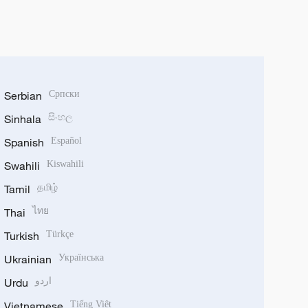
Serbian
Српски
Sinhala
සිංහල
Spanish
Español
Swahili
Kiswahili
Tamil
தமிழ்
Thai
ไทย
Turkish
Türkçe
Ukrainian
Українська
Urdu
اردو
Vietnamese
Tiếng Việt