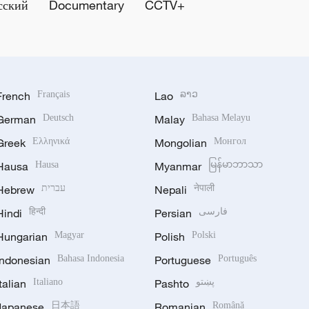
сский
Documentary
CCTV+
French
Français
Lao
ລາວ
German
Deutsch
Malay
Bahasa Melayu
Greek
Ελληνικά
Mongolian
Монгол
Hausa
Hausa
Myanmar
မြန်မာဘာသာ
Hebrew
עברית
Nepali
नेपाली
Hindi
हिन्दी
Persian
فارسی
Hungarian
Magyar
Polish
Polski
Indonesian
Bahasa Indonesia
Portuguese
Português
Italian
Italiano
Pashto
پښتو
Japanese
日本語
Romanian
Română