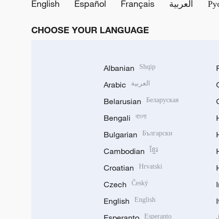
English
Español
Français
العربية
Ру
CHOOSE YOUR LANGUAGE
Albanian
Shqip
Arabic
العربية
Belarusian
Беларуская
Bengali
বাংলা
Bulgarian
Български
Cambodian
ខ្មែរ
Croatian
Hrvatski
Czech
Český
English
English
Esperanto
Esperanto