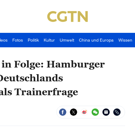
deos
Fotos
Politik
Kultur
Umwelt
China und Europa
Wissen
 in Folge: Hamburger
Deutschlands
als Trainerfrage