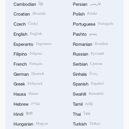
ខ្មែរ
فارسی
Cambodian
Persian
Hrvatski
Polski
Croatian
Polish
Český
Português
Czech
Portuguese
English
پښتو
English
Pashto
Esperanto
Română
Esperanto
Romanian
Filipino
Русский
Filipino
Russian
Français
Српски
French
Serbian
Deutsch
සිංහල
German
Sinhala
Ελληνικά
Español
Greek
Spanish
Hausa
Kiswahili
Hausa
Swahili
עברית
தமிழ்
Hebrew
Tamil
हिन्दी
ไทย
Hindi
Thai
Magyar
Türkçe
Hungarian
Turkish