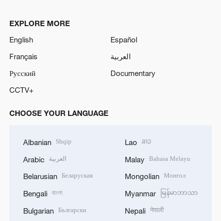
EXPLORE MORE
English
Español
Français
العربية
Русский
Documentary
CCTV+
CHOOSE YOUR LANGUAGE
Shqip
ລາວ
Albanian
Lao
العربية
Bahasa Melayu
Arabic
Malay
Беларуская
Монгол
Belarusian
Mongolian
বাংলা
မြန်မာဘာသာ
Bengali
Myanmar
Български
नेपाली
Bulgarian
Nepali