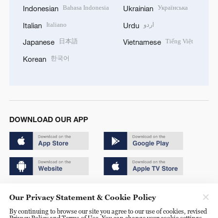
Bahasa Indonesia
Українська
Indonesian
Ukrainian
Italiano
اردو
Italian
Urdu
日本語
Tiếng Việt
Japanese
Vietnamese
한국어
Korean
DOWNLOAD OUR APP
Copyright © 2024 CGTN.
Our Privacy Statement & Cookie Policy
京ICP备20000184号
By continuing to browse our site you agree to our use of cookies, revised
Privacy Policy and Terms of Use. You can change your cookie settings