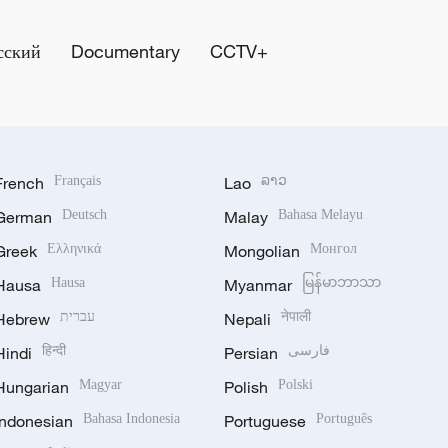
сский
Documentary
CCTV+
French
Français
Lao
ລາວ
German
Deutsch
Malay
Bahasa Melayu
Greek
Ελληνικά
Mongolian
Монгол
Hausa
Hausa
Myanmar
မြန်မာဘာသာ
Hebrew
עברית
Nepali
नेपाली
Hindi
हिन्दी
Persian
فارسی
Hungarian
Magyar
Polish
Polski
Indonesian
Bahasa Indonesia
Portuguese
Português