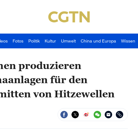
deos
Fotos
Politik
Kultur
Umwelt
China und Europa
Wissen
men produzieren
aanlagen für den
mitten von Hitzewellen