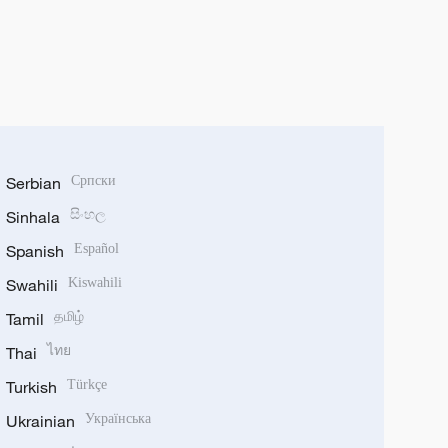
Serbian
Српски
Sinhala
සිංහල
Spanish
Español
Swahili
Kiswahili
Tamil
தமிழ்
Thai
ไทย
Turkish
Türkçe
Ukrainian
Українська