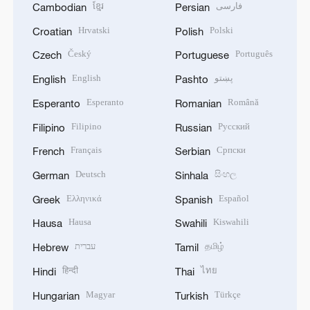
ខ្មែរ
فارسی
Cambodian
Persian
Hrvatski
Polski
Croatian
Polish
Český
Português
Czech
Portuguese
English
پښتو
English
Pashto
Esperanto
Română
Esperanto
Romanian
Filipino
Русский
Filipino
Russian
Français
Српски
French
Serbian
Deutsch
සිංහල
German
Sinhala
Ελληνικά
Español
Greek
Spanish
Hausa
Kiswahili
Hausa
Swahili
עברית
தமிழ்
Hebrew
Tamil
हिन्दी
ไทย
Hindi
Thai
Magyar
Türkçe
Hungarian
Turkish