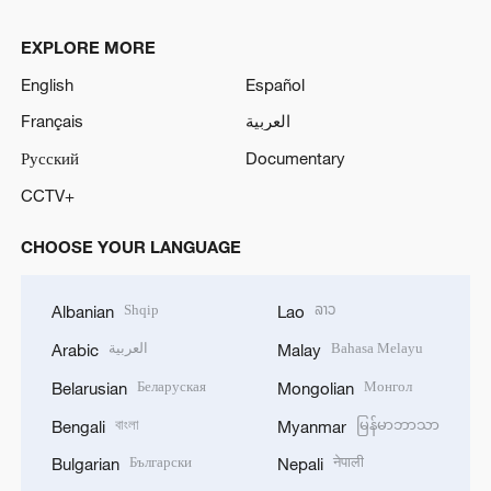
EXPLORE MORE
English
Español
Français
العربية
Русский
Documentary
CCTV+
CHOOSE YOUR LANGUAGE
Shqip
ລາວ
Albanian
Lao
العربية
Bahasa Melayu
Arabic
Malay
Беларуская
Монгол
Belarusian
Mongolian
বাংলা
မြန်မာဘာသာ
Bengali
Myanmar
Български
नेपाली
Bulgarian
Nepali