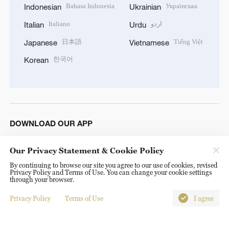
Bahasa Indonesia
Українська
Indonesian
Ukrainian
Italiano
اردو
Italian
Urdu
日本語
Tiếng Việt
Japanese
Vietnamese
한국어
Korean
DOWNLOAD OUR APP
Our Privacy Statement & Cookie Policy
By continuing to browse our site you agree to our use of cookies, revised
Privacy Policy and Terms of Use. You can change your cookie settings
through your browser.
Privacy Policy
Terms of Use
I agree
Copyright © 2024 CGTN.
京ICP备20000184号