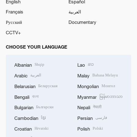
English
Español
Français
العربية
Русский
Documentary
CCTV+
CHOOSE YOUR LANGUAGE
Shqip
ລາວ
Albanian
Lao
العربية
Bahasa Melayu
Arabic
Malay
Беларуская
Монгол
Belarusian
Mongolian
বাংলা
မြန်မာဘာသာ
Bengali
Myanmar
Български
नेपाली
Bulgarian
Nepali
ខ្មែរ
فارسی
Cambodian
Persian
Hrvatski
Polski
Croatian
Polish