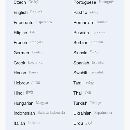
Český
Português
Czech
Portuguese
English
پښتو
English
Pashto
Esperanto
Română
Esperanto
Romanian
Filipino
Русский
Filipino
Russian
Français
Српски
French
Serbian
Deutsch
සිංහල
German
Sinhala
Ελληνικά
Español
Greek
Spanish
Hausa
Kiswahili
Hausa
Swahili
עברית
தமிழ்
Hebrew
Tamil
हिन्दी
ไทย
Hindi
Thai
Magyar
Türkçe
Hungarian
Turkish
Bahasa Indonesia
Українська
Indonesian
Ukrainian
Italiano
اردو
Italian
Urdu