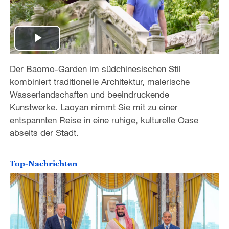
P
Der Baomo-Garden im südchinesischen Stil
l
kombiniert traditionelle Architektur, malerische
a
Wasserlandschaften und beeindruckende
Kunstwerke. Laoyan nimmt Sie mit zu einer
y
entspannten Reise in eine ruhige, kulturelle Oase
abseits der Stadt.
V
i
Top-Nachrichten
d
e