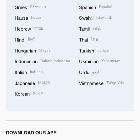
Ελληνικά
Español
Greek
Spanish
Hausa
Kiswahili
Hausa
Swahili
עברית
தமிழ்
Hebrew
Tamil
हिन्दी
ไทย
Hindi
Thai
Magyar
Türkçe
Hungarian
Turkish
Bahasa Indonesia
Українська
Indonesian
Ukrainian
Italiano
اردو
Italian
Urdu
日本語
Tiếng Việt
Japanese
Vietnamese
한국어
Korean
DOWNLOAD OUR APP