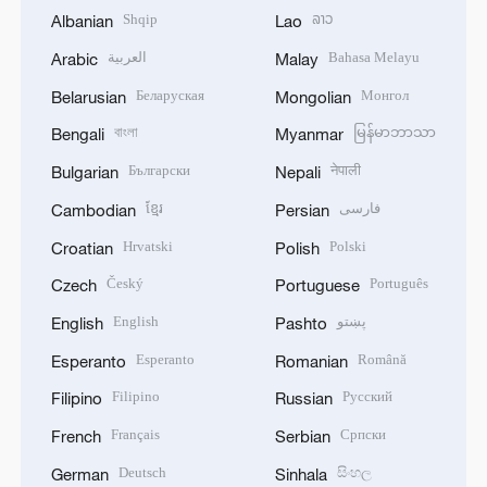
Shqip
ລາວ
Albanian
Lao
العربية
Bahasa Melayu
Arabic
Malay
Беларуская
Монгол
Belarusian
Mongolian
বাংলা
မြန်မာဘာသာ
Bengali
Myanmar
Български
नेपाली
Bulgarian
Nepali
ខ្មែរ
فارسی
Cambodian
Persian
Hrvatski
Polski
Croatian
Polish
Český
Português
Czech
Portuguese
English
پښتو
English
Pashto
Esperanto
Română
Esperanto
Romanian
Filipino
Русский
Filipino
Russian
Français
Српски
French
Serbian
Deutsch
සිංහල
German
Sinhala