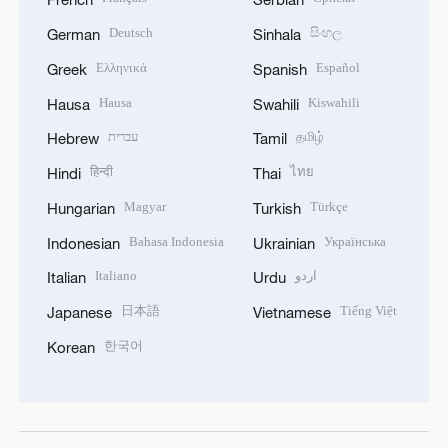
Deutsch
සිංහල
German
Sinhala
Ελληνικά
Español
Greek
Spanish
Hausa
Kiswahili
Hausa
Swahili
עברית
தமிழ்
Hebrew
Tamil
हिन्दी
ไทย
Hindi
Thai
Magyar
Türkçe
Hungarian
Turkish
Bahasa Indonesia
Українська
Indonesian
Ukrainian
Italiano
اردو
Italian
Urdu
日本語
Tiếng Việt
Japanese
Vietnamese
한국어
Korean