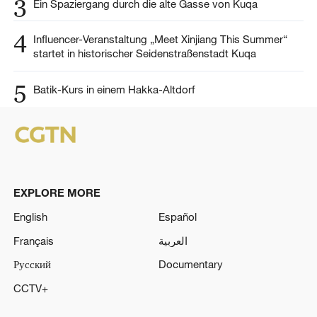
3
Ein Spaziergang durch die alte Gasse von Kuqa
4
Influencer-Veranstaltung „Meet Xinjiang This Summer“
startet in historischer Seidenstraßenstadt Kuqa
5
Batik-Kurs in einem Hakka-Altdorf
EXPLORE MORE
English
Español
Français
العربية
Русский
Documentary
CCTV+