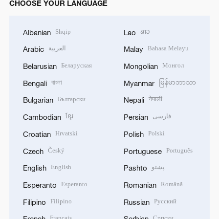
CHOOSE YOUR LANGUAGE
Shqip
ລາວ
Albanian
Lao
العربية
Bahasa Melayu
Arabic
Malay
Беларуская
Монгол
Belarusian
Mongolian
বাংলা
မြန်မာဘာသာ
Bengali
Myanmar
Български
नेपाली
Bulgarian
Nepali
ខ្មែរ
فارسی
Cambodian
Persian
Hrvatski
Polski
Croatian
Polish
Český
Português
Czech
Portuguese
English
پښتو
English
Pashto
Esperanto
Română
Esperanto
Romanian
Filipino
Русский
Filipino
Russian
Français
Српски
French
Serbian