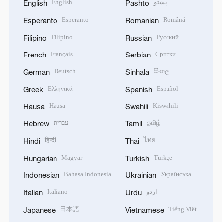
English
پښتو
English
Pashto
Esperanto
Română
Esperanto
Romanian
Filipino
Русский
Filipino
Russian
Français
Српски
French
Serbian
Deutsch
සිංහල
German
Sinhala
Ελληνικά
Español
Greek
Spanish
Hausa
Kiswahili
Hausa
Swahili
עברית
தமிழ்
Hebrew
Tamil
हिन्दी
ไทย
Hindi
Thai
Magyar
Türkçe
Hungarian
Turkish
Bahasa Indonesia
Українська
Indonesian
Ukrainian
Italiano
اردو
Italian
Urdu
日本語
Tiếng Việt
Japanese
Vietnamese