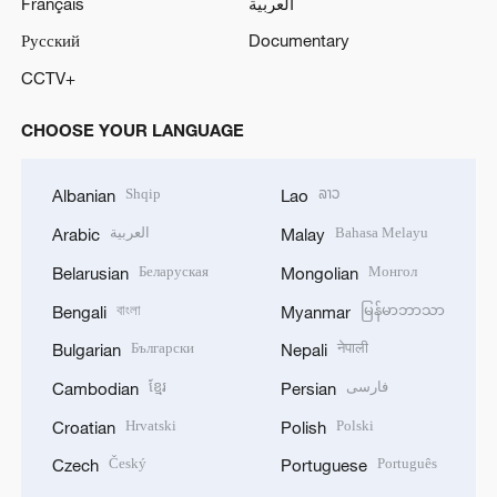
Français
العربية
Русский
Documentary
CCTV+
CHOOSE YOUR LANGUAGE
Shqip
ລາວ
Albanian
Lao
العربية
Bahasa Melayu
Arabic
Malay
Беларуская
Монгол
Belarusian
Mongolian
বাংলা
မြန်မာဘာသာ
Bengali
Myanmar
Български
नेपाली
Bulgarian
Nepali
ខ្មែរ
فارسی
Cambodian
Persian
Hrvatski
Polski
Croatian
Polish
Český
Português
Czech
Portuguese