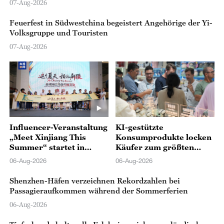
07-Aug-2026
Feuerfest in Südwestchina begeistert Angehörige der Yi-
Volksgruppe und Touristen
07-Aug-2026
Influencer-Veranstaltung
KI-gestützte
„Meet Xinjiang This
Konsumprodukte locken
Summer“ startet in
Käufer zum größten
historischer
Elektronikmarkt Chinas
06-Aug-2026
06-Aug-2026
Seidenstraßenstadt Kuqa
Shenzhen-Häfen verzeichnen Rekordzahlen bei
Passagieraufkommen während der Sommerferien
06-Aug-2026