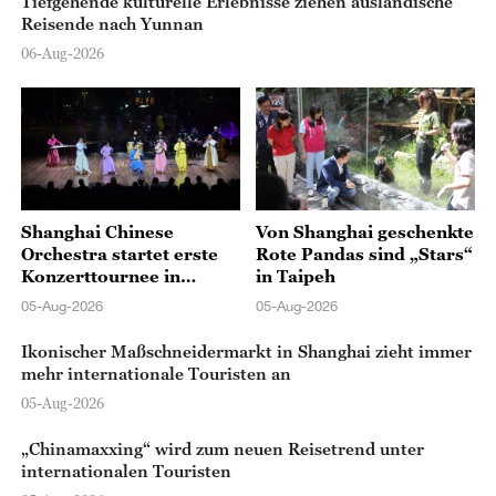
Tiefgehende kulturelle Erlebnisse ziehen ausländische
Reisende nach Yunnan
06-Aug-2026
Shanghai Chinese
Von Shanghai geschenkte
Orchestra startet erste
Rote Pandas sind „Stars“
Konzerttournee in
in Taipeh
Brasilien
05-Aug-2026
05-Aug-2026
Ikonischer Maßschneidermarkt in Shanghai zieht immer
mehr internationale Touristen an
05-Aug-2026
„Chinamaxxing“ wird zum neuen Reisetrend unter
internationalen Touristen