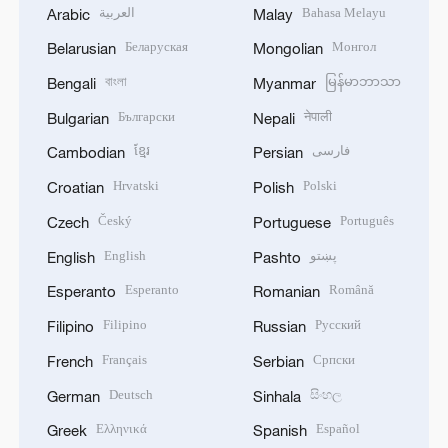
العربية
Bahasa Melayu
Arabic
Malay
Беларуская
Монгол
Belarusian
Mongolian
বাংলা
မြန်မာဘာသာ
Bengali
Myanmar
Български
नेपाली
Bulgarian
Nepali
ខ្មែរ
فارسی
Cambodian
Persian
Hrvatski
Polski
Croatian
Polish
Český
Português
Czech
Portuguese
English
پښتو
English
Pashto
Esperanto
Română
Esperanto
Romanian
Filipino
Русский
Filipino
Russian
Français
Српски
French
Serbian
Deutsch
සිංහල
German
Sinhala
Ελληνικά
Español
Greek
Spanish