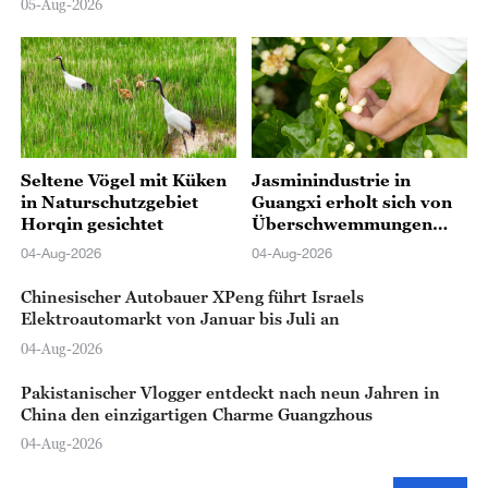
05-Aug-2026
Seltene Vögel mit Küken
Jasminindustrie in
in Naturschutzgebiet
Guangxi erholt sich von
Horqin gesichtet
Überschwemmungen
durch Taifun
04-Aug-2026
04-Aug-2026
Chinesischer Autobauer XPeng führt Israels
Elektroautomarkt von Januar bis Juli an
04-Aug-2026
Pakistanischer Vlogger entdeckt nach neun Jahren in
China den einzigartigen Charme Guangzhous
04-Aug-2026