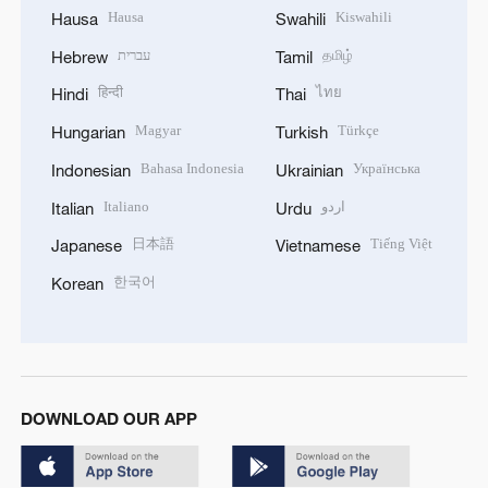
Hausa
Kiswahili
Hausa
Swahili
עברית
தமிழ்
Hebrew
Tamil
हिन्दी
ไทย
Hindi
Thai
Magyar
Türkçe
Hungarian
Turkish
Bahasa Indonesia
Українська
Indonesian
Ukrainian
Italiano
اردو
Italian
Urdu
日本語
Tiếng Việt
Japanese
Vietnamese
한국어
Korean
DOWNLOAD OUR APP