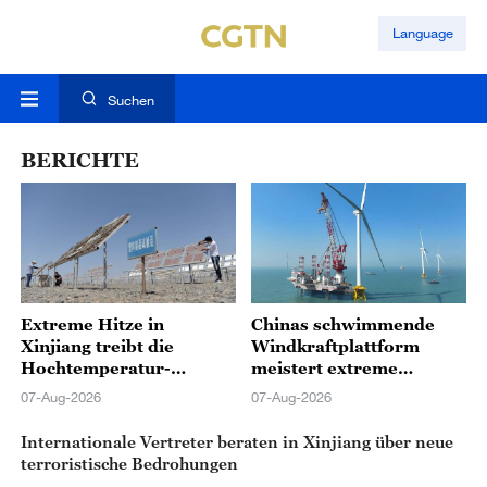
Language
Suchen
BERICHTE
Extreme Hitze in
Chinas schwimmende
Xinjiang treibt die
Windkraftplattform
Hochtemperatur-
meistert extreme
Testindustrie an
Herausforderungen mit
07-Aug-2026
07-Aug-2026
innovativen
Technologien
Internationale Vertreter beraten in Xinjiang über neue
terroristische Bedrohungen