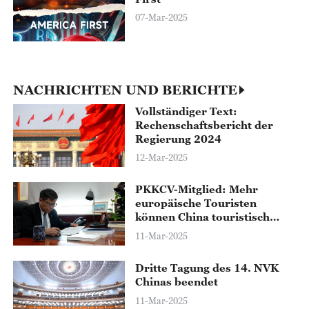
07-Mar-2025
NACHRICHTEN UND BERICHTE
Vollständiger Text:
Rechenschaftsbericht der
Regierung 2024
12-Mar-2025
PKKCV-Mitglied: Mehr
europäische Touristen
können China touristisch
entdecken
11-Mar-2025
Dritte Tagung des 14. NVK
Chinas beendet
11-Mar-2025