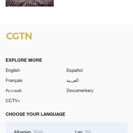
EXPLORE MORE
English
Español
Français
العربية
Русский
Documentary
CCTV+
CHOOSE YOUR LANGUAGE
Shqip
ລາວ
Albanian
Lao