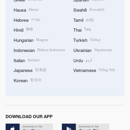
Hausa
Kiswahili
Hausa
Swahili
עברית
தமிழ்
Hebrew
Tamil
हिन्दी
ไทย
Hindi
Thai
Magyar
Türkçe
Hungarian
Turkish
Bahasa Indonesia
Українська
Indonesian
Ukrainian
Italiano
اردو
Italian
Urdu
日本語
Tiếng Việt
Japanese
Vietnamese
한국어
Korean
DOWNLOAD OUR APP