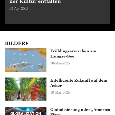
der Kultur entfalten
03-Apr-2025
BILDER
Frühlingserwachen am
Hongze-See
10-Mar-2025
Intelligente Zukunft auf dem
Acker
10-Mar-2025
Globalisierung oder „America
First“