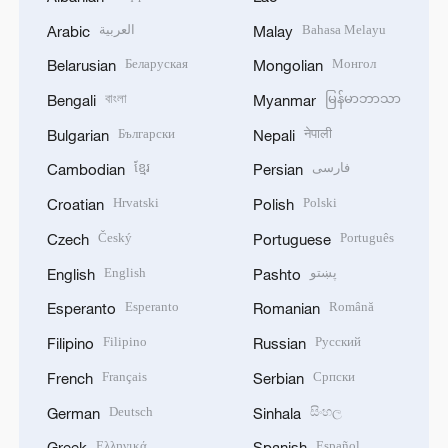
العربية
Bahasa Melayu
Arabic
Malay
Беларуская
Монгол
Belarusian
Mongolian
বাংলা
မြန်မာဘာသာ
Bengali
Myanmar
Български
नेपाली
Bulgarian
Nepali
ខ្មែរ
فارسی
Cambodian
Persian
Hrvatski
Polski
Croatian
Polish
Český
Português
Czech
Portuguese
English
پښتو
English
Pashto
Esperanto
Română
Esperanto
Romanian
Filipino
Русский
Filipino
Russian
Français
Српски
French
Serbian
Deutsch
සිංහල
German
Sinhala
Ελληνικά
Español
Greek
Spanish