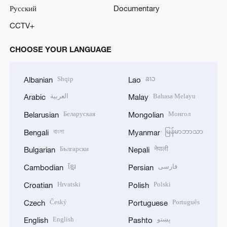
Русский
Documentary
CCTV+
CHOOSE YOUR LANGUAGE
Shqip
ລາວ
Albanian
Lao
العربية
Bahasa Melayu
Arabic
Malay
Беларуская
Монгол
Belarusian
Mongolian
বাংলা
မြန်မာဘာသာ
Bengali
Myanmar
Български
नेपाली
Bulgarian
Nepali
ខ្មែរ
فارسی
Cambodian
Persian
Hrvatski
Polski
Croatian
Polish
Český
Português
Czech
Portuguese
English
پښتو
English
Pashto