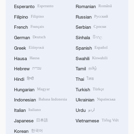
Esperanto
Română
Esperanto
Romanian
Filipino
Русский
Filipino
Russian
Français
Српски
French
Serbian
Deutsch
සිංහල
German
Sinhala
Ελληνικά
Español
Greek
Spanish
Hausa
Kiswahili
Hausa
Swahili
עברית
தமிழ்
Hebrew
Tamil
हिन्दी
ไทย
Hindi
Thai
Magyar
Türkçe
Hungarian
Turkish
Bahasa Indonesia
Українська
Indonesian
Ukrainian
Italiano
اردو
Italian
Urdu
日本語
Tiếng Việt
Japanese
Vietnamese
한국어
Korean