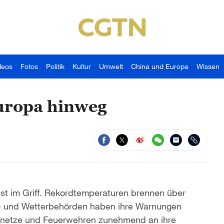
deos
Fotos
Politik
Kultur
Umwelt
China und Europa
Wissen
Europa hinweg
est im Griff. Rekordtemperaturen brennen über
ts- und Wetterbehörden haben ihre Warnungen
snetze und Feuerwehren zunehmend an ihre