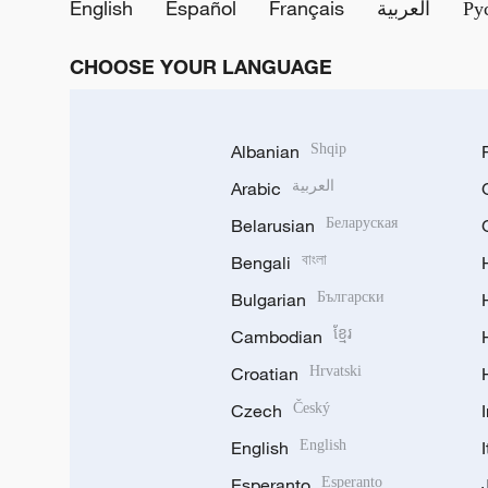
English
Español
Français
العربية
Ру
CHOOSE YOUR LANGUAGE
Albanian
Shqip
Arabic
العربية
Belarusian
Беларуская
Bengali
বাংলা
Bulgarian
Български
Cambodian
ខ្មែរ
Croatian
Hrvatski
Czech
Český
English
English
Esperanto
Esperanto