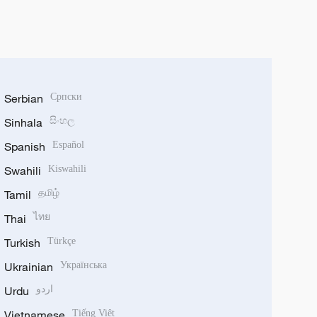
Serbian
Српски
Sinhala
සිංහල
Spanish
Español
Swahili
Kiswahili
Tamil
தமிழ்
Thai
ไทย
Turkish
Türkçe
Ukrainian
Українська
Urdu
اردو
Vietnamese
Tiếng Việt