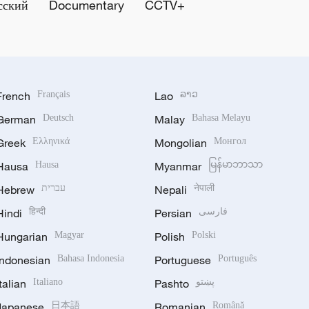
сский
Documentary
CCTV+
French
Français
Lao
ລາວ
German
Deutsch
Malay
Bahasa Melayu
Greek
Ελληνικά
Mongolian
Монгол
Hausa
Hausa
Myanmar
မြန်မာဘာသာ
Hebrew
עברית
Nepali
नेपाली
Hindi
हिन्दी
Persian
فارسی
Hungarian
Magyar
Polish
Polski
Indonesian
Bahasa Indonesia
Portuguese
Português
Italian
Italiano
Pashto
پښتو
Japanese
日本語
Romanian
Română