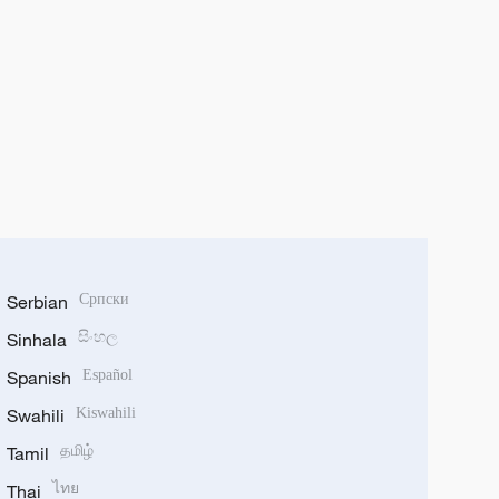
Serbian
Српски
Sinhala
සිංහල
Spanish
Español
Swahili
Kiswahili
Tamil
தமிழ்
Thai
ไทย