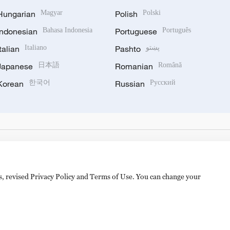
Hungarian
Magyar
Polish
Polski
Indonesian
Bahasa Indonesia
Portuguese
Português
Italian
Italiano
Pashto
پښتو
Japanese
日本語
Romanian
Română
Korean
한국어
Russian
Русский
es, revised Privacy Policy and Terms of Use. You can change your
备 11010502050052号
Disinformation report hotline: 010-8506146