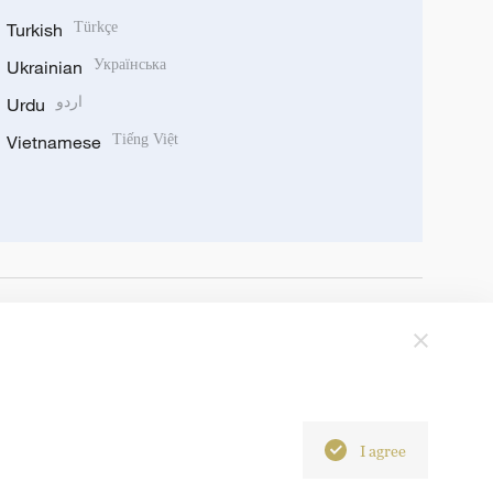
Turkish
Türkçe
Ukrainian
Українська
Urdu
اردو
Vietnamese
Tiếng Việt
I agree
6