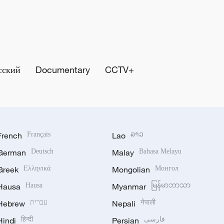
сский
Documentary
CCTV+
French
Français
Lao
ລາວ
German
Deutsch
Malay
Bahasa Melayu
Greek
Ελληνικά
Mongolian
Монгол
Hausa
Hausa
Myanmar
မြန်မာဘာသာ
Hebrew
עברית
Nepali
नेपाली
Hindi
हिन्दी
Persian
فارسی