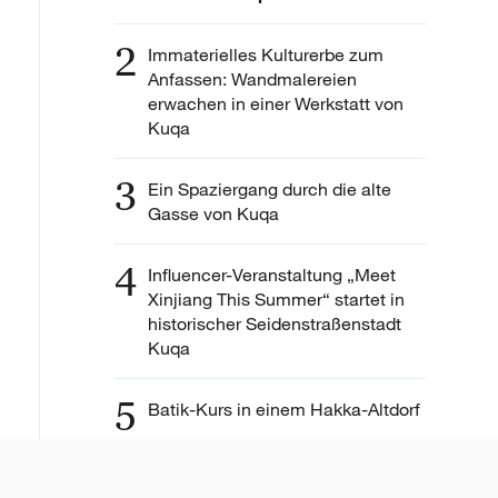
2
Immaterielles Kulturerbe zum
Anfassen: Wandmalereien
erwachen in einer Werkstatt von
Kuqa
3
Ein Spaziergang durch die alte
Gasse von Kuqa
4
Influencer-Veranstaltung „Meet
Xinjiang This Summer“ startet in
historischer Seidenstraßenstadt
Kuqa
5
Batik-Kurs in einem Hakka-Altdorf