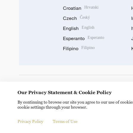
Croatian
Hrvatski
Czech
Český
English
English
Esperanto
Esperanto
Filipino
Filipino
DOWNLOAD OUR APP
Our Privacy Statement & Cookie Policy
By continuing to browse our site you agree to our use of cooki
cookie settings through your browser.
Privacy Policy
Terms of Use
Copyright © 2024 CGTN.
京ICP备20000184号
京公网安