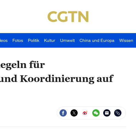
deos
Fotos
Politik
Kultur
Umwelt
China und Europa
Wissen
egeln für
und Koordinierung auf